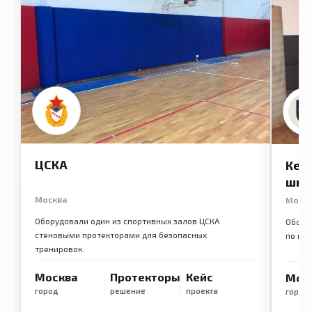
ЦСКА
Кем
шко
Москва
Моск
Оборудовали один из спортивных залов ЦСКА
Обору
стеновыми протекторами для безопасных
по ме
тренировок.
Москва
Протекторы
Кейс
Мос
город
решение
проекта
город