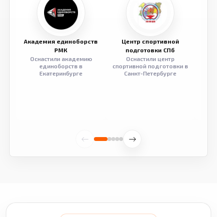
Академия единоборств
Центр спортивной
Семе
РМК
подготовки СПб
Оснастили академию
Оснастили центр
Обор
единоборств в
спортивной подготовки в
разв
Екатеринбурге
Санкт-Петербурге