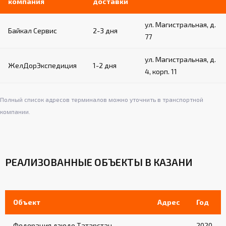
компания
доставки
Материал: плотный вспененный поролон в
кожухе из искусственной кожи
ул. Магистральная, д.
Крепление на канатах с помощью застежек
Байкал Сервис
2-3 дня
на ленте «велькро»
77
Обеспечивают дополнительную защиту в
углах ринга
ул. Магистральная, д.
ЖелДорЭкспедиция
1-2 дня
4, корп. 11
Система натяжения:
Полный список адресов терминалов можно уточнить в транспортной
Стальной трос диаметром 8 мм по
компании.
периметру ринга
Талрепы для регулировки натяжения
Обеспечивает равномерное натяжение
РЕАЛИЗОВАННЫЕ ОБЪЕКТЫ В КАЗАНИ
канатов и покрытия
Лестницы (для рингов на помосте):
Объект
Адрес
Год
2-3 лестницы в комплекте (в зависимости
от модели)
Федерация дзюдо Татарстан
2020