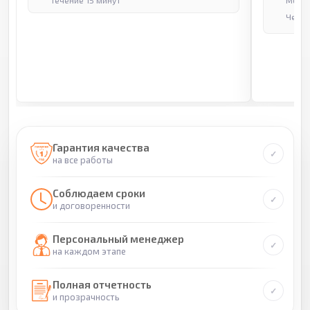
течение 15 минут
Москв
Через
Гарантия качества
на все работы
Соблюдаем сроки
и договоренности
Персональный менеджер
на каждом этапе
Полная отчетность
и прозрачность