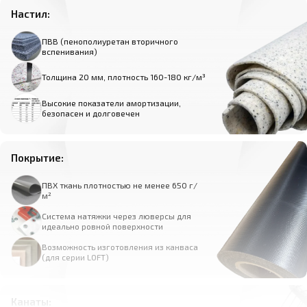
Настил:
ПВВ (пенополиуретан вторичного
вспенивания)
Толщина 20 мм, плотность 160-180 кг/м³
Высокие показатели амортизации,
безопасен и долговечен
Покрытие:
ПВХ ткань плотностью не менее 650 г/
м²
Система натяжки через люверсы для
идеально ровной поверхности
Возможность изготовления из канваса
(для серии LOFT)
Канаты: