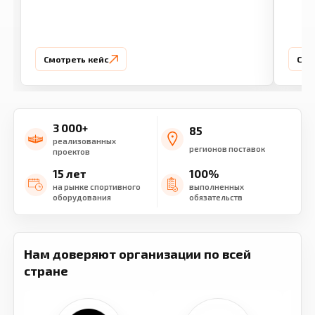
Смотреть кейс
Смо
3 000+
85
реализованных
регионов поставок
проектов
15 лет
100%
на рынке спортивного
выполненных
оборудования
обязательств
Нам доверяют организации по всей
стране