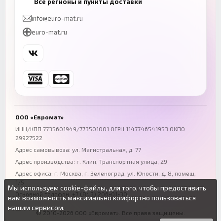
Все регионы и пункты доставки
+7 (843) 206-01-30
+7 (831) 262-65-43
info@euro-mat.ru
Челябинск
Красноярск
euro-mat.ru
+7 (343) 300-99-67
+7 (391) 216-86-12
Самара
Уфа
+7 (846) 254-54-32
+7 (347) 211-94-40
Ростов-на-Дону
Краснодар
+7 (863) 333-50-75
+7 (861) 212-12-91
Воронеж
Пермь
+7 (473) 211-78-90
+7 (342) 264-04-62
ООО «Евромат»
Волгоград
Омск
ИНН/КПП 7735601949/773501001 ОГРН 1147746541953 ОКПО
29927522
+7 (844) 261-36-12
+7 (381) 269-95-70
Адрес самовывоза: ул. Магистральная, д. 77
Адрес производства: г. Клин, Транспортная улица, 29
Адрес офиса:
г. Москва, г. Зеленоград
,
ул. Юности, д. 8, помещ.
1/5
Мы используем cookie-файлы, для того, чтобы предоставить
Основной телефон:
+7 (843) 206-01-30
вам возможность максимально комфортно пользоваться
нашим сервисом.
© 2010-2026 ООО «Евромат». Все права защищены.
Вы можете подробнее прочитать о cookie-файлах в открытых
Продолжая пользоваться данным сайтом без изменения