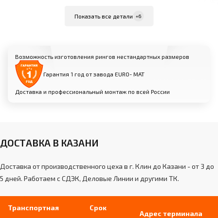
Внутренняя жила из стального троса диаметром
Показать все детали
+6
6 мм в силиконовой трубке
Мягкая оболочка из вспененного
полиуретана диаметром 40 мм
Возможность изготовления рингов нестандартных размеров
Съемный чехол из износостойкой
искусственной кожи
Гарантия 1 год от завода EURO- МАТ
Доставка и профессиональный монтаж по всей России
Угловые стойки:
Изготовлены из профильной трубы (размеры
зависят от модели)
Порошковое покрытие для защиты от
ДОСТАВКА В КАЗАНИ
коррозии
Кольцевые «ушки-держатели» для крепления
Доставка от производственного цеха в г. Клин до Казани - от 3 до
канатов
5 дней. Работаем с СДЭК, Деловые Линии и другими ТК.
Угловые подушки:
Транспортная
Срок
Адрес терминала