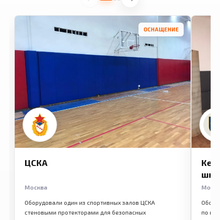
ОСНАЩЕНИЕ
ЦСКА
Кем
шко
Москва
Моск
Оборудовали один из спортивных залов ЦСКА
Обору
стеновыми протекторами для безопасных
по ме