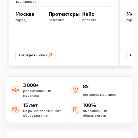
тренировок.
Москва
Протекторы
Кейс
Мос
город
решение
проекта
город
Смотреть кейс
Смо
3 000+
85
реализованных
регионов поставок
проектов
15 лет
100%
на рынке спортивного
выполненных
оборудования
обязательств