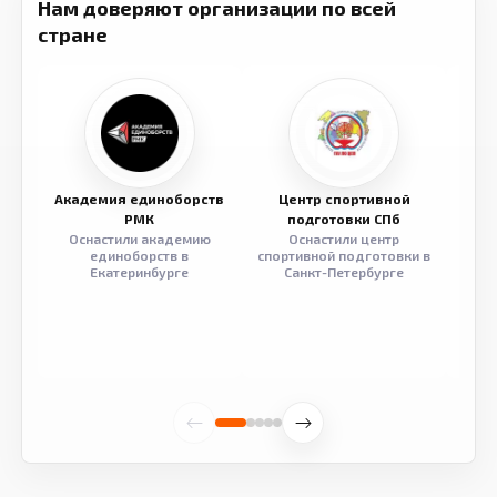
Нам доверяют организации по всей
стране
Академия единоборств
Центр спортивной
Семе
РМК
подготовки СПб
Оснастили академию
Оснастили центр
Обор
единоборств в
спортивной подготовки в
разв
Екатеринбурге
Санкт-Петербурге