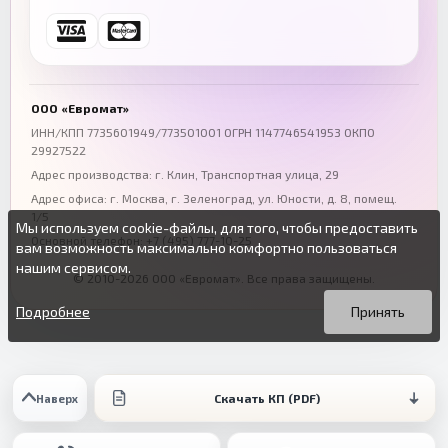
Ростов-на-Дону
Краснодар
+7 (863) 333-50-75
+7 (861) 212-12-91
Воронеж
Пермь
+7 (473) 211-78-90
+7 (342) 264-04-62
ООО «Евромат»
Волгоград
Омск
ИНН/КПП 7735601949/773501001 ОГРН 1147746541953 ОКПО
29927522
+7 (844) 261-36-12
+7 (381) 269-95-70
Адрес производства: г. Клин, Транспортная улица, 29
Адрес офиса:
г. Москва, г. Зеленоград
,
ул. Юности, д. 8, помещ.
1/5
Мы используем cookie-файлы, для того, чтобы предоставить
Основной телефон:
+7 (495) 777-10-25
вам возможность максимально комфортно пользоваться
нашим сервисом.
© 2010-2026 ООО «Евромат». Все права защищены.
Вы можете подробнее прочитать о cookie-файлах в открытых
Продолжая пользоваться данным сайтом без изменения
источниках или изменить настройки своего браузера.
настроек вы даете согласие на использование ваших cookie-
Подробнее
Принять
файлов.
Скачать КП (PDF)
Наверх