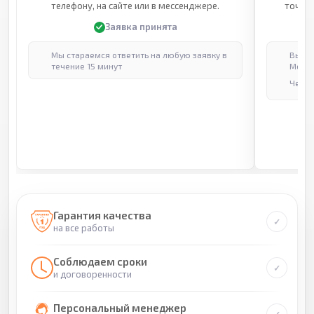
телефону, на сайте или в мессенджере.
точные
Заявка принята
Мы стараемся ответить на любую заявку в
Выпол
течение 15 минут
Москв
Через
Гарантия качества
на все работы
Соблюдаем сроки
и договоренности
Персональный менеджер