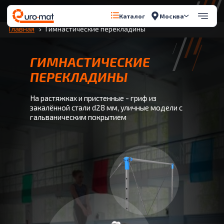
Перейти к содержимому
Москва
Каталог
Главная
Гимнастические перекладины
ГИМНАСТИЧЕСКИЕ
ПЕРЕКЛАДИНЫ
На растяжках и пристенные - гриф из
закалённой стали d28 мм, уличные модели с
гальваническим покрытием