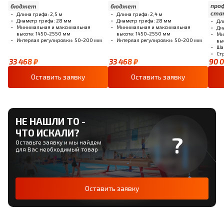
проф
бюджет
бюджет
ста
Длина грифа: 2,5 м
Длина грифа: 2,4 м
Диаметр грифа: 28 мм
Диаметр грифа: 28 мм
Дл
Минимальная и максимальная
Минимальная и максимальная
Ди
высота: 1450-2550 мм
высота: 1450-2550 мм
Ми
Интервал регулировки: 50-200 мм
Интервал регулировки: 50-200 мм
вы
Ша
Ст
33 468 ₽
33 468 ₽
90 0
Оставить заявку
Оставить заявку
НЕ НАШЛИ ТО -
ЧТО ИСКАЛИ?
Оставьте заявку и мы найдем
для Вас необходимый товар
Оставить заявку