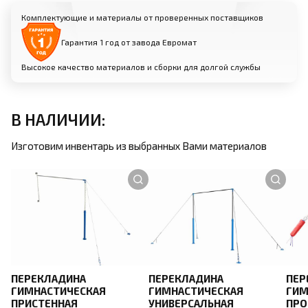
Материал: высокопрочная сталь
Комплектующие и материалы от проверенных поставщиков
Комплект из 4 растяжек для равномерного
распределения нагрузки
Гарантия 1 год от завода Евромат
Надежно фиксируют перекладину к полу для
Высокое качество материалов и сборки для долгой службы
максимальной устойчивости
Возможность индивидуальной настройки
натяжения для оптимальной жесткости
В НАЛИЧИИ:
Изготовим инвентарь из выбранных Вами материалов
Анкерные крепления (для пристенных
перекладин):
Прочные металлические анкеры для фиксации
к стене
Возможность установки на различные типы
стен (бетон, кирпич и т.д.)
Обеспечивают надежность и устойчивость
пристенной конструкции
ПЕРЕКЛАДИНА
ПЕРЕКЛАДИНА
ПЕР
Простой монтаж и демонтаж при
ГИМНАСТИЧЕСКАЯ
ГИМНАСТИЧЕСКАЯ
ГИМ
необходимости
ПРИСТЕННАЯ
УНИВЕРСАЛЬНАЯ
ПРО