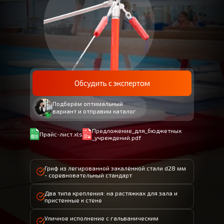
Обсудить с экспертом
Подберём оптимальный
вариант и отправим каталог
Предложение_для_бюджетных
Прайс-лист.xls
_учреждений.pdf
Гриф из легированной закалённой стали d28 мм
- соревновательный стандарт
Два типа крепления: на растяжках для зала и
пристенные к стене
Уличное исполнение с гальваническим