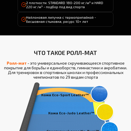
2 плотности: STANDARD 180-200 кг/м³ и HARD
220 кг/м³ - подбор под вид спорта
Нейлоновая липучка с термоприпайкой -
бесшовная стыковка, ресурс 10+ лет
ЧТО ТАКОЕ РОЛЛ-МАТ
Ролл-мат
- это универсальное скручивающееся спортивное
покрытие для борьбы и единоборств, гимнастики и акробатики.
Для тренировок в спортивных школах и профессиональных
чемпионатов по 29 видам спорта
Кожа Eco-Sport Leather™
Кожа Eco-Judo Leather™
Спортивный ворс No-Burn™