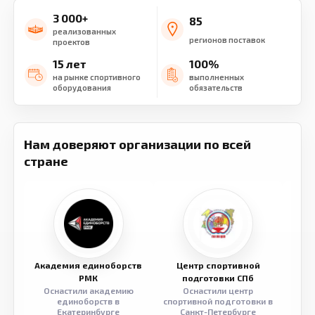
3 000+
85
реализованных
регионов поставок
проектов
15 лет
100%
на рынке спортивного
выполненных
оборудования
обязательств
Нам доверяют организации по всей
стране
Академия единоборств
Центр спортивной
Семе
РМК
подготовки СПб
Оснастили академию
Оснастили центр
Обор
единоборств в
спортивной подготовки в
разв
Екатеринбурге
Санкт-Петербурге