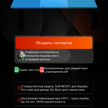
Обсудить с экспертом
Подберём оптимальное
покрытие под ваш зал и
отправим каталог
Предложение_для_бюджетных
Прайс-лист.xls
_учреждений.pdf
3 покрытия под задачу: SLIP-RESIST для борьбы,
Eco-Judo для дзюдо, No-Burn для гимнастики
Бесклеевая ламинация при 270°С - срок службы
до 20 лет, 100% экологичность