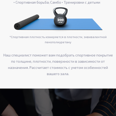
Спортивная борьба; Самбо
Тренировки с детьми
*Спортивная плотность измеряется в плотности, эквивалентной
пенополиуретану
Наш специалист поможет вам подобрать спортивное покрытие
по толщине, плотности, поверхности в зависимости от
назначения. Рассчитает стоимость с учетом особенностей
вашего зала.