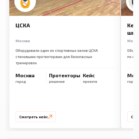
ЦСКА
Кем
шко
Москва
Моск
Оборудовали один из спортивных залов ЦСКА
Обору
стеновыми протекторами для безопасных
по ме
тренировок.
Москва
Протекторы
Кейс
Мос
город
решение
проекта
город
Смотреть кейс
Смо