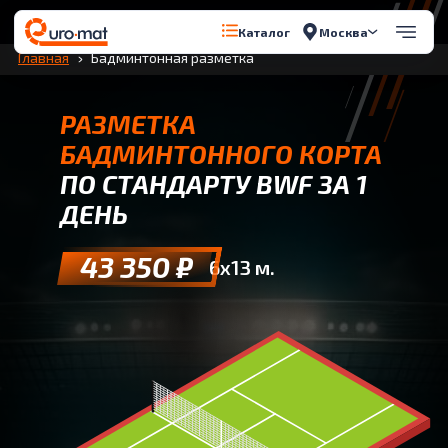
Перейти к содержимому
Москва
Каталог
Главная
Бадминтонная разметка
РАЗМЕТКА
БАДМИНТОННОГО КОРТА
ПО СТАНДАРТУ BWF ЗА 1
ДЕНЬ
43 350 ₽
6х13 м.