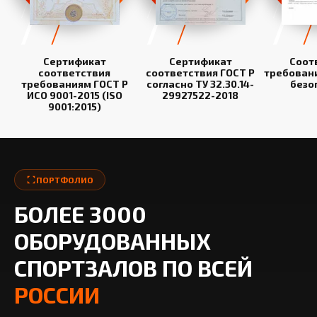
Сертификат
Сертификат
Соот
соответствия
соответствия ГОСТ Р
требован
требованиям ГОСТ Р
согласно ТУ 32.30.14-
безо
ИСО 9001-2015 (ISO
29927522-2018
9001:2015)
ПОРТФОЛИО
БОЛЕЕ 3000
ОБОРУДОВАННЫХ
СПОРТЗАЛОВ ПО ВСЕЙ
РОССИИ