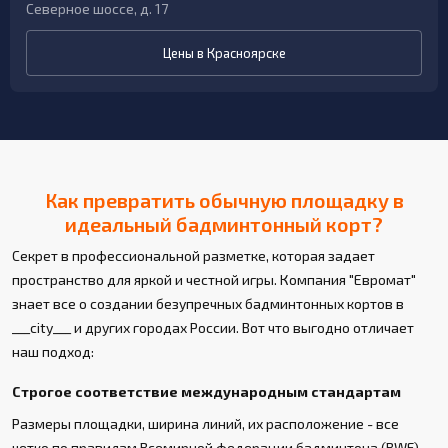
Северное шоссе, д. 17
Цены в Красноярске
Как превратить обычную площадку в
идеальный бадминтонный корт?
Секрет в профессиональной разметке, которая задает
пространство для яркой и честной игры. Компания "Евромат"
знает все о создании безупречных бадминтонных кортов в
___city___ и других городах России. Вот что выгодно отличает
наш подход:
Строгое соответствие международным стандартам
Размеры площадки, ширина линий, их расположение - все
четко по правилам Всемирной федерации бадминтона (BWF).