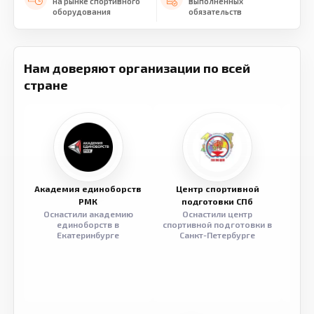
на рынке спортивного
выполненных
оборудования
обязательств
Нам доверяют организации по всей
стране
Академия единоборств
Центр спортивной
Семе
РМК
подготовки СПб
Оснастили академию
Оснастили центр
Обор
единоборств в
спортивной подготовки в
разв
Екатеринбурге
Санкт-Петербурге