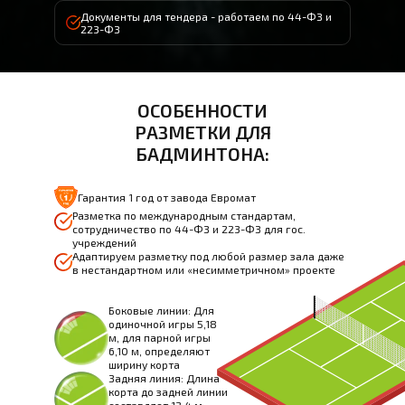
Документы для тендера - работаем по 44-ФЗ и
223-ФЗ
ОСОБЕННОСТИ
РАЗМЕТКИ ДЛЯ
БАДМИНТОНА:
Гарантия 1 год от завода Евромат
Разметка по международным стандартам,
сотрудничество по 44-ФЗ и 223-ФЗ для гос.
учреждений
Адаптируем разметку под любой размер зала даже
в нестандартном или «несимметричном» проекте
Боковые линии: Для
одиночной игры 5,18
м, для парной игры
6,10 м, определяют
ширину корта
Задняя линия: Длина
корта до задней линии