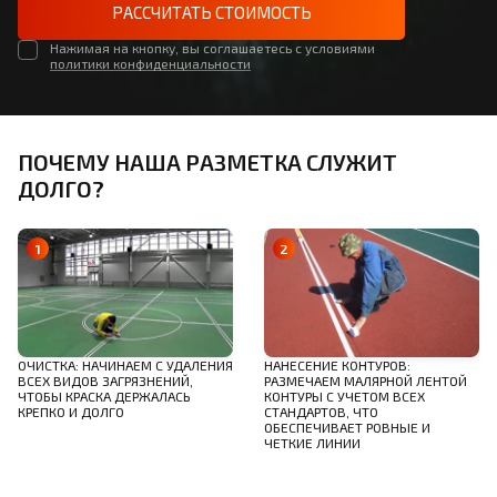
РАССЧИТАТЬ СТОИМОСТЬ
Нажимая на кнопку, вы соглашаетесь с условиями
политики конфиденциальности
ПОЧЕМУ НАША РАЗМЕТКА СЛУЖИТ
ДОЛГО?
ОЧИСТКА: НАЧИНАЕМ С УДАЛЕНИЯ
НАНЕСЕНИЕ КОНТУРОВ:
ВСЕХ ВИДОВ ЗАГРЯЗНЕНИЙ,
РАЗМЕЧАЕМ МАЛЯРНОЙ ЛЕНТОЙ
ЧТОБЫ КРАСКА ДЕРЖАЛАСЬ
КОНТУРЫ С УЧЕТОМ ВСЕХ
КРЕПКО И ДОЛГО
СТАНДАРТОВ, ЧТО
ОБЕСПЕЧИВАЕТ РОВНЫЕ И
ЧЕТКИЕ ЛИНИИ