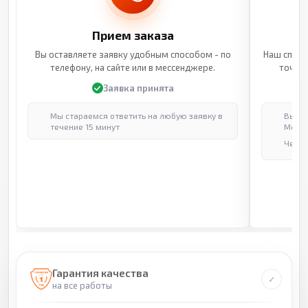
Прием заказа
Вы оставляете заявку удобным способом - по
Наш специ
телефону, на сайте или в мессенджере.
точные
Заявка принята
Мы стараемся ответить на любую заявку в
Выпол
течение 15 минут
Москв
Через
Гарантия качества
на все работы