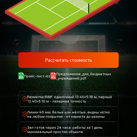
Рассчитать стоимость
Предложение_для_бюджетных
Прайс-лист.xls
_учреждений.pdf
Разметка BWF: одиночный 13.40×5.18 м, парный
13.40×6.10 м - лазерная точность
Линии 40 мм: белые или жёлтые, видны чётко
на любом покрытии - от паркета до резины
Зал готов через 24 часа: работы за 1 день,
минимальный простой объекта