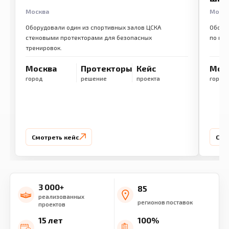
Москва
Моск
Оборудовали один из спортивных залов ЦСКА
Обору
стеновыми протекторами для безопасных
по ме
тренировок.
Москва
Протекторы
Кейс
Мос
город
решение
проекта
город
Смотреть кейс
Смо
3 000+
85
реализованных
регионов поставок
проектов
15 лет
100%