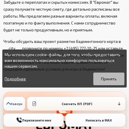
Забудьте о переплатах и скрытых комиссиях. В "Евромат" вы
сразу получаете честную смету, где детально расписаны все
работы. Мы предлагаем разные варианты оплаты, включая
поэтапную и по факту выполнения. С нами сотрудничество
будет не только продуктивным, но и приятным.
Чтобы обсудить ваш проект разметки бадминтонного корта в
___city___, позвоните по номеру +7 (495) 777-10-25 или оставьте
Мы используем cookie-файлы, для того, чтобы предоставить
заявку на сайте. Менеджеры "Евромат" подберут оптимальное
вам возможность максимально комфортно пользоваться
решение конкретно под ваши задачи. Давайте вместе
нашим сервисом.
создадим идеальные условия для игры в бадминтон!
Вы можете подробнее прочитать о cookie-файлах в открытых
Продолжая пользоваться данным сайтом без изменения
источниках или изменить настройки своего браузера.
настроек вы даете согласие на использование ваших cookie-
Подробнее
Принять
файлов.
Скачать КП (PDF)
Наверх
ЕВРОМАТ
Перезвоните мне
Написать в MAX