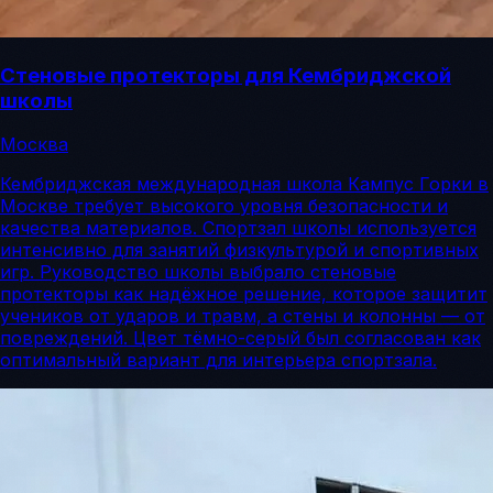
Стеновые протекторы для Кембриджской
школы
Москва
Кембриджская международная школа Кампус Горки в
Москве требует высокого уровня безопасности и
качества материалов. Спортзал школы используется
интенсивно для занятий физкультурой и спортивных
игр. Руководство школы выбрало стеновые
протекторы как надёжное решение, которое защитит
учеников от ударов и травм, а стены и колонны — от
повреждений. Цвет тёмно-серый был согласован как
оптимальный вариант для интерьера спортзала.