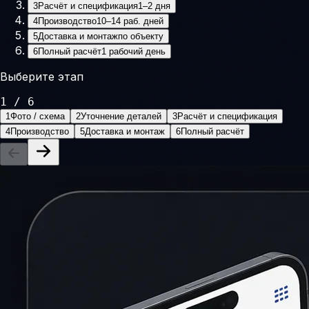
3
Расчёт и спецификация
1–2 дня
4
Производство
10–14 раб. дней
5
Доставка и монтаж
по объекту
6
Полный расчёт
1 рабочий день
Выберите этап
1
/
6
1
Фото / схема
2
Уточнение деталей
3
Расчёт и спецификация
4
Производство
5
Доставка и монтаж
6
Полный расчёт