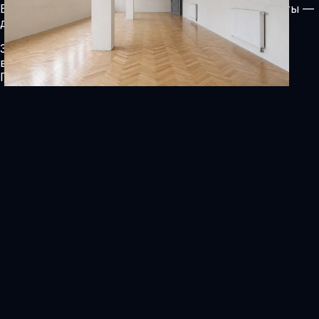
Выберите сценарий, площадь и сложные элементы —
диапазон цены пересчитается сразу.
Зоны защиты: стены, углы, колонны, радиаторы,
выступы
Получить расчёт
Скачать прайс