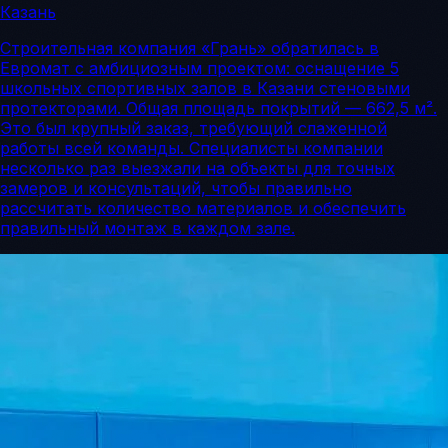
Казань
Строительная компания «Грань» обратилась в
Евромат с амбициозным проектом: оснащение 5
школьных спортивных залов в Казани стеновыми
протекторами. Общая площадь покрытий — 662,5 м².
Это был крупный заказ, требующий слаженной
работы всей команды. Специалисты компании
несколько раз выезжали на объекты для точных
замеров и консультаций, чтобы правильно
рассчитать количество материалов и обеспечить
правильный монтаж в каждом зале.