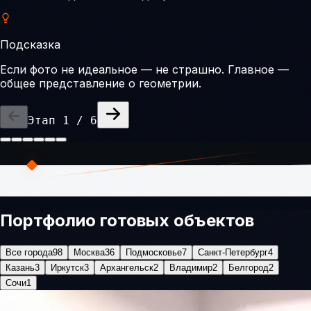
Подсказка
Если фото не идеальное — не страшно. Главное —
общее представление о геометрии.
Этап
1
/
6
Портфолио готовых объектов
Все города
98
Москва
36
Подмосковье
7
Санкт-Петербург
4
Казань
3
Иркутск
3
Архангельск
2
Владимир
2
Белгород
2
Сочи
1