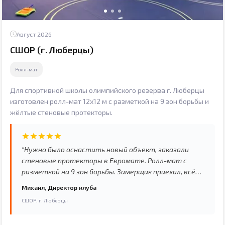
партнёра.”
Август 2026
СШОР (г. Люберцы)
Ролл-мат
Для спортивной школы олимпийского резерва г. Люберцы
изготовлен ролл-мат 12x12 м с разметкой на 9 зон борьбы и
жёлтые стеновые протекторы.
“Нужно было оснастить новый объект, заказали
стеновые протекторы в Евромате. Ролл-мат с
разметкой на 9 зон борьбы. Замерщик приехал, всё
промерил, учёл все нюансы — трубы, радиаторы,
Михаил, Директор клуба
колонны. Изготовили с учётом всех вырезов. Теперь
СШОР, г. Люберцы
зал соответствует всем требованиям. Спасибо за
качественную работу.”