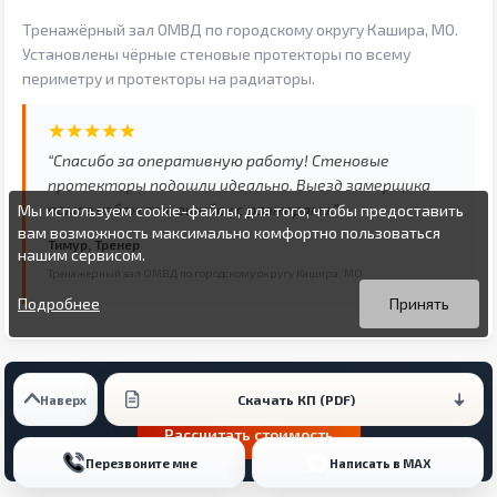
Тренажёрный зал ОМВД по городскому округу Кашира, МО.
Установлены чёрные стеновые протекторы по всему
периметру и протекторы на радиаторы.
“Спасибо за оперативную работу! Стеновые
протекторы подошли идеально. Выезд замерщика
помог избежать ошибок с размерами.”
Мы используем cookie-файлы, для того, чтобы предоставить
вам возможность максимально комфортно пользоваться
Тимур, Тренер
нашим сервисом.
Тренажерный зал ОМВД по городскому округу Кашира, МО
Вы можете подробнее прочитать о cookie-файлах в открытых
Продолжая пользоваться данным сайтом без изменения
источниках или изменить настройки своего браузера.
настроек вы даете согласие на использование ваших cookie-
Подробнее
Принять
файлов.
Нравится результат?
Скачать КП (PDF)
Наверх
Рассчитать стоимость
Перезвоните мне
Написать в MAX