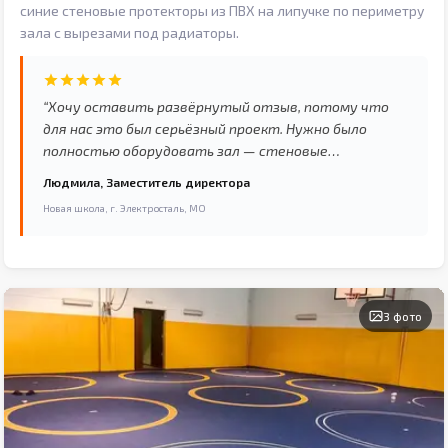
синие стеновые протекторы из ПВХ на липучке по периметру
зала с вырезами под радиаторы.
“Хочу оставить развёрнутый отзыв, потому что
для нас это был серьёзный проект. Нужно было
полностью оборудовать зал — стеновые
протекторы плюс дополнительные элементы.
Людмила, Заместитель директора
Бюджет был ограничен, и мы долго считали
Новая школа, г. Электросталь, МО
варианты. Евромат предложил хорошее решение в
рамках нашего бюджета, при этом не в ущерб
качеству. Работа была выполнена поэтапно:
сначала замер, потом согласование макета,
производство, доставка и монтаж. Каждый этап —
3 фото
без нареканий. Отдельно хочу отметить
монтажников — работали аккуратно, убрали за
собой, объяснили правила эксплуатации. Прошло уже
несколько месяцев активного использования — всё в
отличном состоянии, ничего не отходит, цвет не
выгорает. Рекомендуем Евромат как надёжного