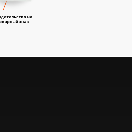
идетельство на
оварный знак