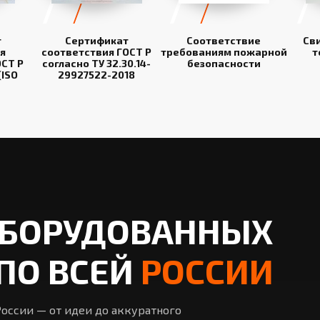
т
Сертификат
Соответствие
Св
я
соответствия ГОСТ Р
требованиям пожарной
т
СТ Р
согласно ТУ 32.30.14-
безопасности
(ISO
29927522-2018
ОБОРУДОВАННЫХ
ПО ВСЕЙ
РОССИИ
оссии — от идеи до аккуратного