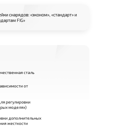
ейки снарядов: «эконом», «стандарт» и
ндартам FIG»
чественная сталь
зависимости от
ля регулировки
орых моделях)
овки дополнительных
ния жесткости