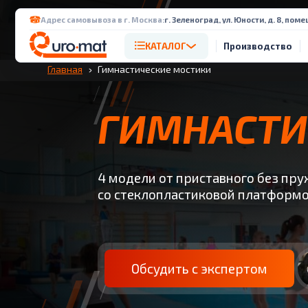
Перейти к содержимому
Адрес самовывоза в г. Москва:
г. Зеленоград, ул. Юности, д. 8, поме
КАТАЛОГ
Производство
Главная
Гимнастические мостики
ГИМНАСТИ
4 модели от приставного без пру
со стеклопластиковой платформ
Обсудить с экспертом