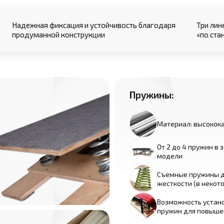
Надежная фиксация и устойчивость благодаря
Три лин
продуманной конструкции
«по ста
Пружины:
Материал: высокока
От 2 до 4 пружин в 
модели
Съемные пружины д
жесткости (в некот
Возможность устан
пружин для повыше