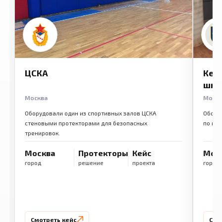
ЦСКА
Кем
шко
Москва
Моск
Оборудовали один из спортивных залов ЦСКА
Обору
стеновыми протекторами для безопасных
по ме
тренировок.
Москва
Протекторы
Кейс
Мос
город
решение
проекта
город
Смотреть кейс
Смо