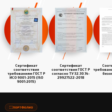
Сертификат
Сертификат
Соот
соответствия
соответствия ГОСТ Р
требован
требованиям ГОСТ Р
согласно ТУ 32.30.14-
безо
ИСО 9001-2015 (ISO
29927522-2018
9001:2015)
ПОРТФОЛИО