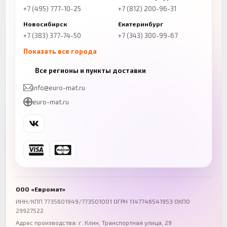
+7 (495) 777-10-25
+7 (812) 200-96-31
Новосибирск
Екатеринбург
+7 (383) 377-74-50
+7 (343) 300-99-67
Показать все города
Казань
Нижний Новгород
Все регионы и пункты доставки
+7 (843) 206-01-30
+7 (831) 262-65-43
info@euro-mat.ru
Челябинск
Красноярск
euro-mat.ru
+7 (343) 300-99-67
+7 (391) 216-86-12
Самара
Уфа
+7 (846) 254-54-32
+7 (347) 211-94-40
Ростов-на-Дону
Краснодар
+7 (863) 333-50-75
+7 (861) 212-12-91
Воронеж
Пермь
+7 (473) 211-78-90
+7 (342) 264-04-62
ООО «Евромат»
Волгоград
Омск
ИНН/КПП 7735601949/773501001 ОГРН 1147746541953 ОКПО
29927522
+7 (844) 261-36-12
+7 (381) 269-95-70
Адрес производства: г. Клин, Транспортная улица, 29