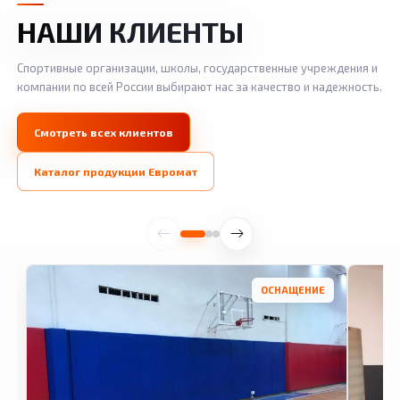
НАШИ КЛИЕНТЫ
Спортивные организации, школы, государственные учреждения и
компании по всей России выбирают нас за качество и надежность.
Ро
Стеновые протекторы
Си
Смотреть всех клиентов
Школа «Открытие» (г. Москва)
чи
Каталог продукции Евромат
Смотреть фото
Смо
ОСНАЩЕНИЕ