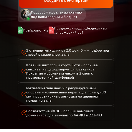
Обсудить с экспертом
Подберём идеальную скамью
под ваши задачи и бюджет
Предложение_для_бюджетных
Прайс-лист.xls
_учреждений.pdf
5 стандартных длин от 2.0 до 4.0 м - подбор под
любой размер спортзала
Клееный щит сосны сорта Extra - прочнее
массива, не деформируется, без сучков.
Покрытие мебельным лаком в 2 слоя с
промежуточной шлифовкой
Металлические ножки с регулируемыми
опорами - компенсация перепадов пола до 30
мм, прорезиненные заглушки не царапают
покрытие зала
Соответствие ФГОС - полный комплект
документов для закупок по 44-ФЗ и 223-ФЗ