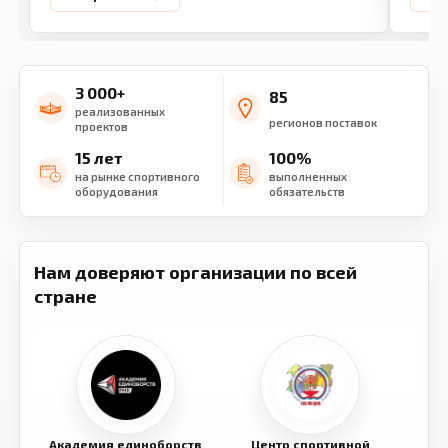
3 000+
85
реализованных
регионов поставок
проектов
15 лет
100%
на рынке спортивного
выполненных
оборудования
обязательств
Нам доверяют организации по всей
стране
Академия единоборств
Центр спортивной
Семе