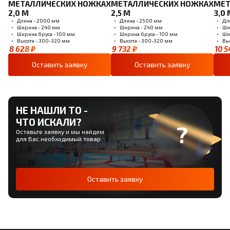
МЕТАЛЛИЧЕСКИХ НОЖКАХ
МЕТАЛЛИЧЕСКИХ НОЖКАХ
МЕТ
2,0 М
2,5 М
3,0 
Длина - 2000 мм
Длина - 2500 мм
Дл
Ширина - 240 мм
Ширина - 240 мм
Ши
Ширина бруса - 100 мм
Ширина бруса - 100 мм
Ши
Высота - 300-320 мм
Высота - 300-320 мм
Вы
8 628 ₽
9 732 ₽
10 5
Оставить заявку
Оставить заявку
НЕ НАШЛИ ТО -
ЧТО ИСКАЛИ?
Оставьте заявку и мы найдем
для Вас необходимый товар
Оставить заявку