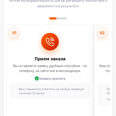
Четкая последовательность шагов для вашего спокойствия и
уверенности в результате
01
02
Прием заказа
Вы оставляете заявку удобным способом - по
Наш специ
телефону, на сайте или в мессенджере.
точные
Заявка принята
Мы стараемся ответить на любую заявку в
Выпол
течение 15 минут
Москв
Через