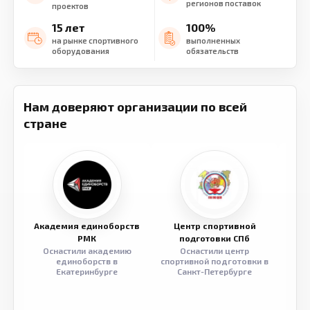
регионов поставок
проектов
15 лет
100%
на рынке спортивного
выполненных
оборудования
обязательств
Нам доверяют организации по всей
стране
Академия единоборств
Центр спортивной
Семе
РМК
подготовки СПб
Оснастили академию
Оснастили центр
Обор
единоборств в
спортивной подготовки в
разв
Екатеринбурге
Санкт-Петербурге