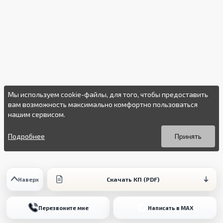
Мы используем cookie-файлы, для того, чтобы предоставить
вам возможность максимально комфортно пользоваться
нашим сервисом.
Вы можете подробнее прочитать о cookie-файлах в открытых
Продолжая пользоваться данным сайтом без изменения
источниках или изменить настройки своего браузера.
настроек вы даете согласие на использование ваших cookie-
Подробнее
Принять
файлов.
Скачать КП (PDF)
Наверх
Перезвоните мне
Написать в MAX