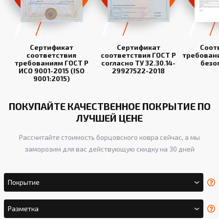
Сертификат
Сертификат
Соот
соответствия
соответствия ГОСТ Р
требован
требованиям ГОСТ Р
согласно ТУ 32.30.14-
безо
ИСО 9001-2015 (ISO
29927522-2018
9001:2015)
ПОКУПАЙТЕ КАЧЕСТВЕННОЕ ПОКРЫТИЕ ПО
ЛУЧШЕЙ ЦЕНЕ
Рассчитайте стоимость борцовского ковра сейчас, а мы
заморозим для вас действующую скидку на 30 дней
Покрытие
Разметка