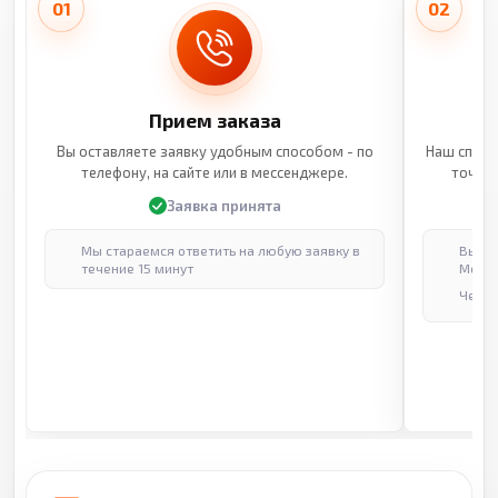
01
02
Прием заказа
Вы оставляете заявку удобным способом - по
Наш специ
телефону, на сайте или в мессенджере.
точные
Заявка принята
Мы стараемся ответить на любую заявку в
Выпол
течение 15 минут
Москв
Через