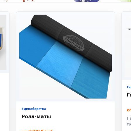
Ги
Г
Единоборства
о
Ролл-маты
Н
т