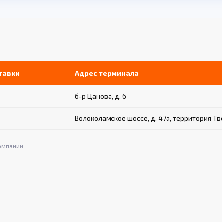
тавки
Адрес терминала
б-р Цанова, д. 6
Волоколамское шоссе, д. 47а, территория Т
омпании.