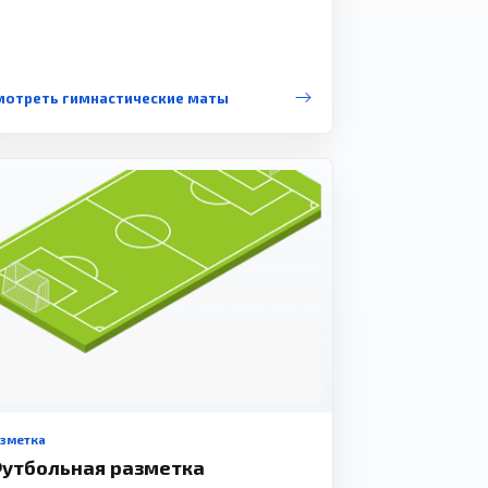
мотреть гимнастические маты
азметка
утбольная разметка