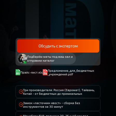
Обсудить с экспертом
Подберём маты под ваш зал и
отправим каталог
Предложение_для_бюджетных
Прайс-лист.xls
_учреждений.pdf
Три производителя: Россия (Евромат), Тайвань,
Китай - от бюджетных до премиальных
Замок «ласточкин хвост» - сборка без
инструментов за 30 минут
Моноблок EVA: толщина 20, 25 и 40 мм под