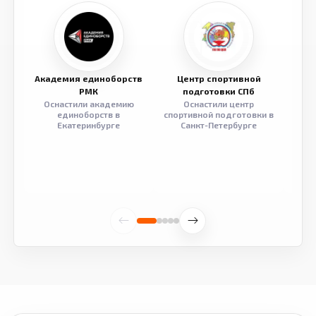
Академия единоборств
Центр спортивной
Семе
РМК
подготовки СПб
Оснастили академию
Оснастили центр
Обор
единоборств в
спортивной подготовки в
разв
Екатеринбурге
Санкт-Петербурге