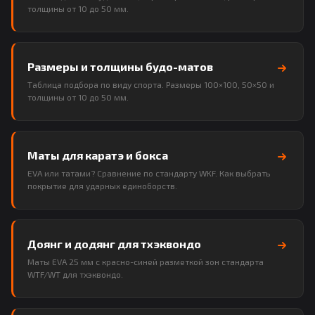
толщины от 10 до 50 мм.
Размеры и толщины будо-матов
Таблица подбора по виду спорта. Размеры 100×100, 50×50 и
толщины от 10 до 50 мм.
Маты для каратэ и бокса
EVA или татами? Сравнение по стандарту WKF. Как выбрать
покрытие для ударных единоборств.
Доянг и додянг для тхэквондо
Маты EVA 25 мм с красно-синей разметкой зон стандарта
WTF/WT для тхэквондо.