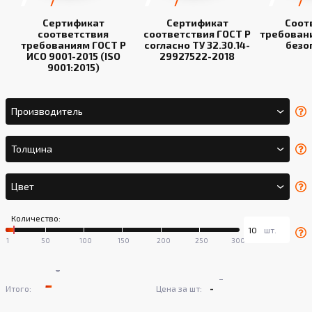
Сертификат
Сертификат
Соот
соответствия
соответствия ГОСТ Р
требован
требованиям ГОСТ Р
согласно ТУ 32.30.14-
безо
ИСО 9001-2015 (ISO
29927522-2018
9001:2015)
Производитель
Толщина
Цвет
Количество:
-
-
-
-
Итого:
Цена за шт: