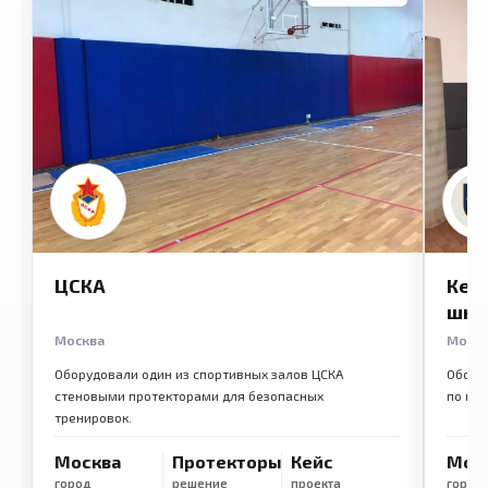
ЦСКА
Кем
шко
Москва
Моск
Оборудовали один из спортивных залов ЦСКА
Обору
стеновыми протекторами для безопасных
по ме
тренировок.
Москва
Протекторы
Кейс
Мос
город
решение
проекта
город