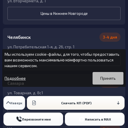
ул. Вторчермета, д. 1
Цены в Нижнем Новгороде
Челябинск
3-4 дня
ул. Потребительская 1-я, д. 26, стр. 1
Мы используем cookie-файлы, для того, чтобы предоставить
Цены в Челябинске
вам возможность максимально комфортно пользоваться
нашим сервисом.
Вы можете подробнее прочитать о cookie-файлах в открытых
Продолжая пользоваться данным сайтом без изменения
источниках или изменить настройки своего браузера.
настроек вы даете согласие на использование ваших cookie-
Подробнее
Принять
Самара
файлов.
2-4 дня
ул. Товарная, д. 8с1
Скачать КП (PDF)
Наверх
Цены в Самаре
Перезвоните мне
Написать в MAX