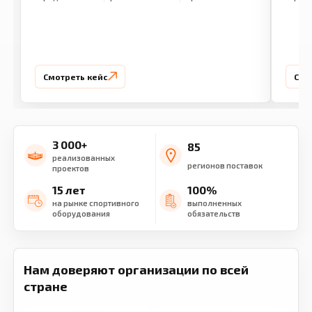
Смотреть кейс
Смо
3 000+
85
реализованных
регионов поставок
проектов
15 лет
100%
на рынке спортивного
выполненных
оборудования
обязательств
Нам доверяют организации по всей
стране