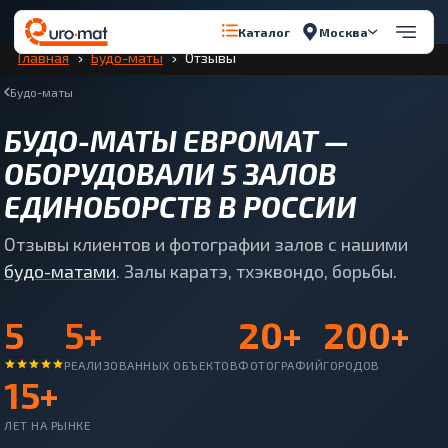
Перейти к содержимому
Москва
Каталог
Главная
Будо-маты
Отзывы
Будо-маты
БУДО-МАТЫ ЕВРОМАТ —
ОБОРУДОВАЛИ 5 ЗАЛОВ
ЕДИНОБОРСТВ В РОССИИ
Отзывы клиентов и фотографии залов с нашими
будо-матами
. Залы каратэ, тхэквондо, борьбы.
5
5+
20+
200+
РЕАЛИЗОВАННЫХ ОБЪЕКТОВ
ФОТОГРАФИЙ
ГОРОДОВ
15+
ЛЕТ НА РЫНКЕ