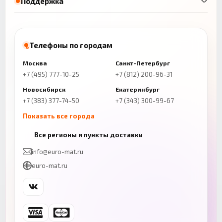
Поддержка
Телефоны по городам
Москва
Санкт-Петербург
+7 (495) 777-10-25
+7 (812) 200-96-31
Новосибирск
Екатеринбург
+7 (383) 377-74-50
+7 (343) 300-99-67
Показать все города
Казань
Нижний Новгород
Все регионы и пункты доставки
+7 (843) 206-01-30
+7 (831) 262-65-43
info@euro-mat.ru
Челябинск
Красноярск
euro-mat.ru
+7 (343) 300-99-67
+7 (391) 216-86-12
Самара
Уфа
+7 (846) 254-54-32
+7 (347) 211-94-40
Ростов-на-Дону
Краснодар
+7 (863) 333-50-75
+7 (861) 212-12-91