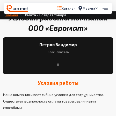
Перейти к содержимому
Москва
Каталог
Главная
Оплата / Возврат товара
Условия работы компании
ООО «Евромат»
Петров Владимир
Сооснователь
Условия работы
Наша компания имеет гибкие условия для сотрудничества.
Существует возможность оплаты товара различными
способами: