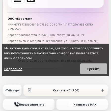
+7 (863) 333-50-75
+7 (861) 212-12-91
Воронеж
Пермь
+7 (473) 211-78-90
+7 (342) 264-04-62
ООО «Евромат»
Волгоград
Омск
ИНН/КПП 7735601949/773501001 ОГРН 1147746541953 ОКПО
29927522
+7 (844) 261-36-12
+7 (381) 269-95-70
Адрес производства: г. Клин, Транспортная улица, 29
Адрес офиса:
г. Москва, г. Зеленоград
,
ул. Юности, д. 8, помещ.
1/5
Мы используем cookie-файлы, для того, чтобы предоставить
Основной телефон:
+7 (495) 777-10-25
вам возможность максимально комфортно пользоваться
нашим сервисом.
© 2010-2026 ООО «Евромат». Все права защищены.
Вы можете подробнее прочитать о cookie-файлах в открытых
Продолжая пользоваться данным сайтом без изменения
источниках или изменить настройки своего браузера.
настроек вы даете согласие на использование ваших cookie-
Подробнее
Принять
файлов.
Скачать КП (PDF)
Наверх
Перезвоните мне
Написать в MAX