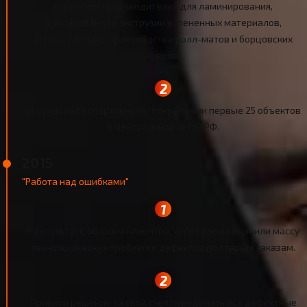
корейских производителей для ламинирования,
дублирования и экструзии вспененных материалов,
используемых в производстве ролл-матов и борцовских
ковров.
Оборудовали спортивными покрытиями первые 25 объектов
в центральной части РФ.
2015
"Работа над ошибками"
В результате обзвона клиентов, через время выявили массу
технологических проблем и дефектов по старым заказам.
Приняли решение за свой счет переделать все дефектные