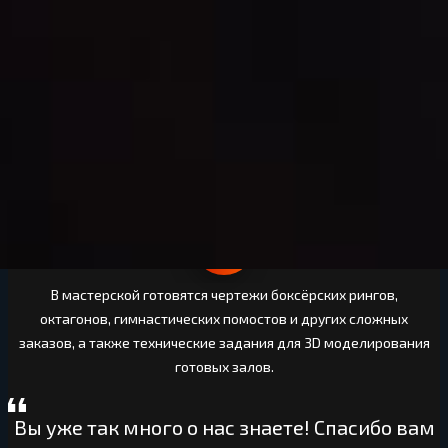
ковров, а также подготовки производственных карт.
Мастерская оборудована профессиональными приборами для
измерения плотности, твердости, вязкости и состава
материалов.
В мастерской готовятся чертежи боксёрских рингов,
октагонов, гимнастических помостов и других сложных
заказов, а также технические задания для 3D моделирования
готовых залов.
Вы уже так много о нас знаете! Спасибо вам