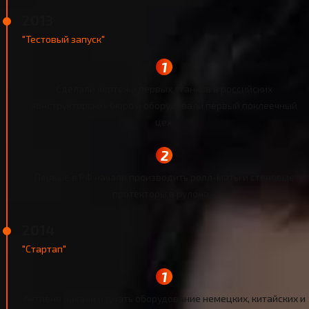
2013
"Тестовый запуск"
Сделали чертежи первых станков в российских
конструкторских бюро и оборудовали первый поклеечный
цех.
Первые в РФ начали производить ролл-маты и стеновые
протекторы в рулонах.
2014
"Стартап"
Активно начали изучать оборудование немецких, китайских и