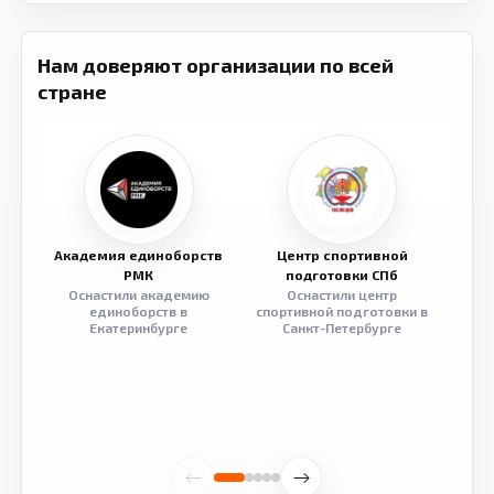
Нам доверяют организации по всей
стране
Академия единоборств
Центр спортивной
Семе
РМК
подготовки СПб
Оснастили академию
Оснастили центр
Обор
единоборств в
спортивной подготовки в
разв
Екатеринбурге
Санкт-Петербурге