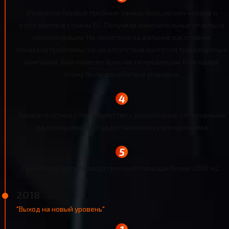
Отгрузили первые пробные заказы борцовских ковров и
ролл-матов в страны ЕС. Получили замечательные отзывы и
рекомендации. Но логистика на дальние расстояния
показала проблемы: из-за отсутствия контроля транспортных
компаний, был нанесен брак части продукции. Благодаря
этому была доработана упаковка.
Начали плотное сотрудничество с российскими спортивными
федерациями и государственными учреждениями.
Переехали на производственные площади более 2000 м2.
2018
"Выход на новый уровень"