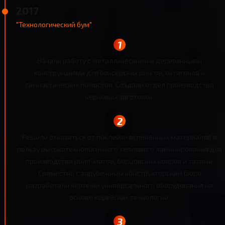
2017
"Технологический бум"
Начали работу с металлическими и деревянными
конструкциями для боксёрских рингов, октагонов и
гимнастических помостов. Создали отдел производства
черновых заготовок.
Решили отказаться от поклейки вспененных материалов в
пользу высокотехнологичного теплового ламинирования для
производства ролл-матов, борцовских ковров и татами.
Совместно с зарубежным конструкторским бюро
разработали чертежи универсального оборудования на
основе корейских технологий.