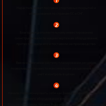
Нарастили охват поставок спортивных покрытий и
оборудования по странам ЕС и СНГ.
Благодаря дополнительному инвестированию
сконструировали по нашим чертежам оборудование,
протестировали его и поставили на производство.
Ввели в компании систему планирования ресурсов,
позволившую провести максимальное разделение труда,
учёт и контроль в цехах.
Начали позиционировать себя как Завод профессионального
спортивного оборудования и покрытий: ролл-маты,
борцовские ковры, татами, будо-маты, стеновые протекторы,