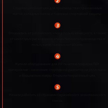
Создали швейный цех для производства страховочных
матов, складных матов и тканевой спортивной защиты.
Отказались от российского клея в пользу немецкого, а также
от некоторых расходников отечественного производства в
пользу качественных китайских.
Купили оборудование для УФ печати и покраски ПВХ
материалов - нанесение спортивной разметки на ролл-маты
и борцовские ковры. Открыли покрасочный цех.
Начали работать со странами Евразийского экономического
союза.