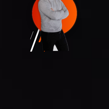
Денис Булойчик
Директор по развитию
d.buloichyk@euro-mat.ru
ПРОИЗВОДСТВО