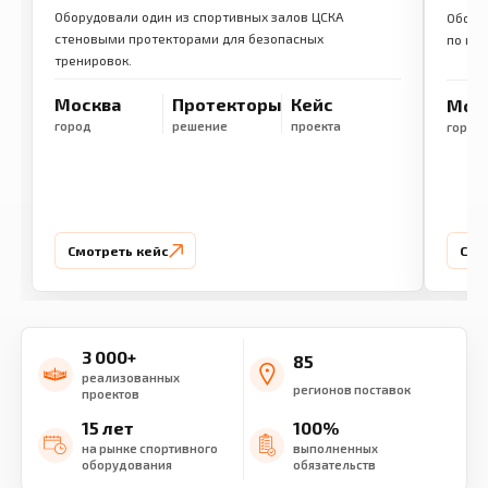
Оборудовали один из спортивных залов ЦСКА
Обору
стеновыми протекторами для безопасных
по ме
тренировок.
Москва
Протекторы
Кейс
Мос
город
решение
проекта
город
Смотреть кейс
Смо
3 000+
85
реализованных
регионов поставок
проектов
15 лет
100%
на рынке спортивного
выполненных
оборудования
обязательств