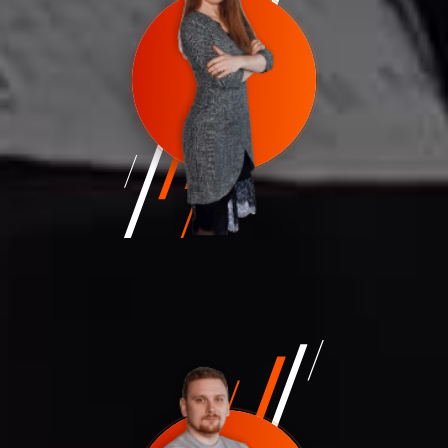
Светлана Аглямова
Коммерческий директор; Сооснователь
s.aglyamova@euro-mat.ru