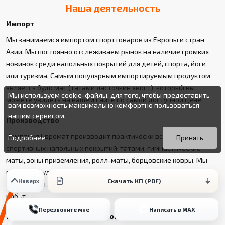
Наша деятельность
Импорт
Мы занимаемся импортом спорттоваров из Европы и стран
Азии. Мы постоянно отслеживаем рынок на наличие громких
новинок среди напольных покрытий для детей, спорта, йоги
или туризма. Самым популярным импортируемым продуктом
является будо мат (татами ласточкин хвост), который вы
Мы используем cookie-файлы, для того, чтобы предоставить
можете увидеть на нашем сайте по самой доступной цене.
вам возможность максимально комфортно пользоваться
нашим сервисом.
Производство
Вы можете подробнее прочитать о cookie-файлах в открытых
Продолжая пользоваться данным сайтом без изменения
источниках или изменить настройки своего браузера.
настроек вы даете согласие на использование ваших cookie-
Компания Евромат производит практически все виды
Подробнее
Принять
файлов.
спортивных напольных покрытий: татами, гимнастические
маты, зоны приземления, ролл-маты, борцовские ковры. Мы
постоянно улучшаем нашу продукцию по рекомендациям
Скачать КП (PDF)
Наверх
наших клиентов и в последствии наших исследовательских
работ.
Перезвоните мне
Написать в MAX
Продвижение инновационной продукции