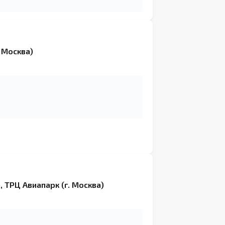
ли с учётом всех вырезов. Всё сделано
мости обратимся снова.”
. Москва)
, ТРЦ Авиапарк (г. Москва)