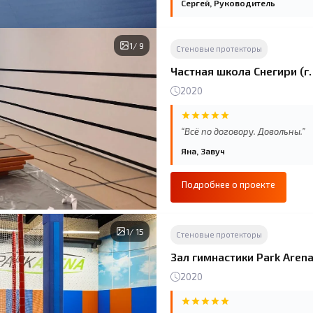
радиаторы, колонны. Изготови
Сергей, Руководитель
добросовестно. При необходи
1
/ 9
Cтеновые протекторы
Частная школа Снегири (г
2020
“Всё по договору. Довольны.”
Яна, Завуч
Подробнее о проекте
1
/ 15
Стеновые протекторы
Зал гимнастики Park Arena
2020