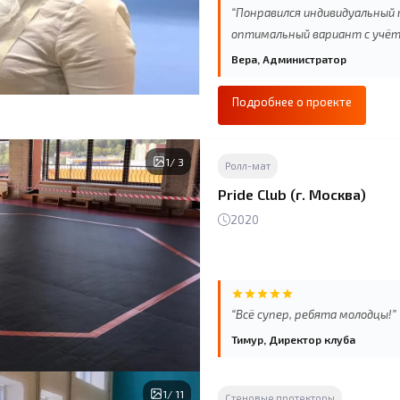
“Понравился индивидуальный
оптимальный вариант с учёт
Вера, Администратор
Подробнее о проекте
1
/ 3
Ролл-мат
Pride Club (г. Москва)
2020
“Всё супер, ребята молодцы!”
Тимур, Директор клуба
1
/ 11
Стеновые протекторы