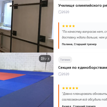
Училище олимпийского ре
2020
“По качеству вопросов нет,
доставку ждали дольше, чем 
неделю, что будет задержка 
Полина, Старший тренер
неудобно, сроки были критичн
1
/ 3
Татами
Секция по единоборствам
2020
“Давно планировали обновить
согласования всё обсудили по
Никаких сюрпризов при доста
Ахмед, Старший тренер