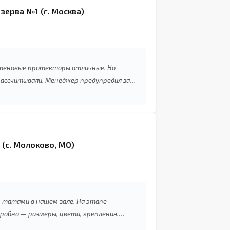
зерва №1 (г. Москва)
 стеновые протекторы отличные. Но
рассчитывали. Менеджер предупредил за
— это плюс. Но всё равно немного
ы.”
 (с. Молоково, МО)
 татами в нашем зале. На этапе
дробно — размеры, цвета, крепления.
вке. Планируем заказать ещё для второго