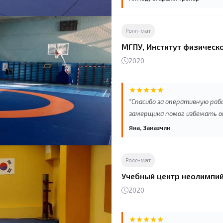
зала. Проверенный поставщик
Ролл-мат
МГПУ, Институт физическо
2020
“Спасибо за оперативную раб
замерщика помог избежать ош
Яна, Заказчик
Ролл-мат
Учебный центр неолимпийс
2020