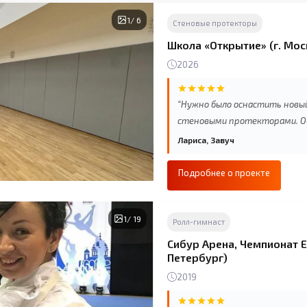
1
/ 6
Стеновые протекторы
Школа «Открытие» (г. Мос
2026
“Нужно было оснастить новы
стеновыми протекторами. Об
общение с менеджером, она н
Лариса, Завуч
которые компания уже оборуд
стены, менеджер подробно о
Подробнее о проекте
нашем случае, и как будет п
Планируем заказать ещё для 
1
/ 19
Ролл-гимнаст
Сибур Арена, Чемпионат Е
Петербург)
2019