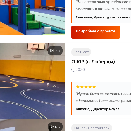
“Зал полностью преобразилс
смотрятся отлично, а главно
Светлана, Руководитель секци
Подробнее о проекте
1
/ 3
Ролл-мат
СШОР (г. Люберцы)
2020
“Нужно было оснастить новы
в Евромате. Ролл-мат с разме
всё промерил, учёл все нюан
Михаил, Директор клуба
Изготовили с учётом всех вы
требованиям. Спасибо за кач
1
/ 7
Стеновые протекторы