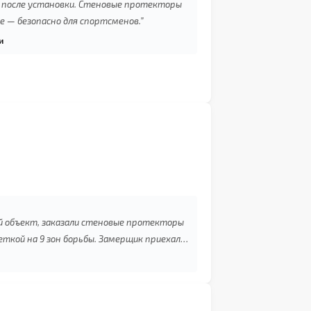
я после установки. Стеновые протекторы
е — безопасно для спортсменов.”
и
й объект, заказали стеновые протекторы
ткой на 9 зон борьбы. Замерщик приехал,
сы — трубы, радиаторы, колонны.
резов. Теперь зал соответствует всем
ественную работу.”