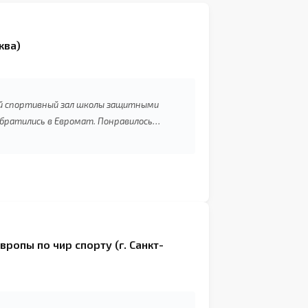
ква)
й спортивный зал школы защитными
ратились в Евромат. Понравилось
ам показала примеры подобных залов,
овала. У нас не совсем стандартные
бъяснила какие протекторы нужны в
роходить монтаж. Всё было прозрачно.
второго зала. Проверенный поставщик.”
вропы по чир спорту (г. Санкт-