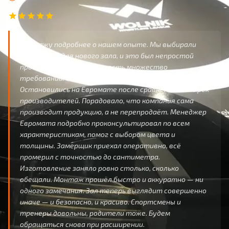
Расскажу подробнее о нашем опыте. Мы выбирали
ролл-маты для нового зала, и это был непростой
процесс — нужно было учесть множество
требований: от безопасности до эстетики.
Остановились на Евромате после сравнения четырёх
производителей. Порадовало, что компания сама
производит продукцию, а не перепродаёт. Менеджер
Евромата подробно проконсультировал по всем
характеристикам, помог с выбором цвета и
толщины. Замерщик приехал оперативно, всё
промерил с точностью до сантиметра.
Изготовление заняло ровно столько, сколько
обещали. Монтаж прошёл быстро и аккуратно — ни
одного замечания. Зал теперь выглядит совершенно
иначе — и безопасно, и красиво. Спортсмены и
тренеры довольны, родители тоже. Будем
обращаться снова при расширении.