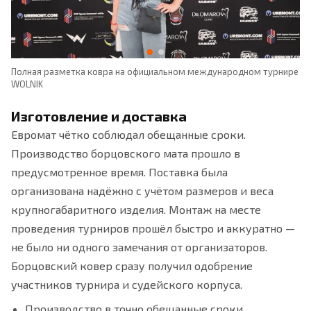
 и
Полная разметка ковра на официальном международном турнире
Ус
WOLNIK
ра
Изготовление и доставка
Евромат чётко соблюдал обещанные сроки.
Производство борцовского мата прошло в
предусмотренное время. Поставка была
организована надёжно с учётом размеров и веса
крупногабаритного изделия. Монтаж на месте
проведения турниров прошёл быстро и аккуратно —
не было ни одного замечания от организаторов.
Борцовский ковер сразу получил одобрение
участников турнира и судейского корпуса.
Производство в точно обещанные сроки