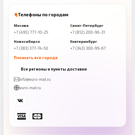
Телефоны по городам
Москва
Санкт-Петербург
+7 (495) 777-10-25
+7 (812) 200-96-31
Новосибирск
Екатеринбург
+7 (383) 377-74-50
+7 (343) 300-99-67
Показать все города
Казань
Нижний Новгород
Все регионы и пункты доставки
+7 (843) 206-01-30
+7 (831) 262-65-43
info@euro-mat.ru
Челябинск
Красноярск
euro-mat.ru
+7 (343) 300-99-67
+7 (391) 216-86-12
Самара
Уфа
+7 (846) 254-54-32
+7 (347) 211-94-40
Ростов-на-Дону
Краснодар
+7 (863) 333-50-75
+7 (861) 212-12-91
Воронеж
Пермь