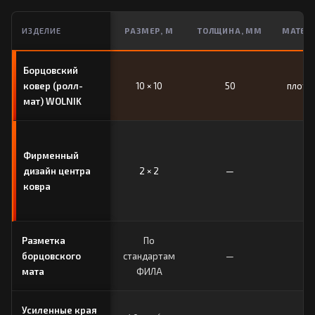
ИЗДЕЛИЕ
РАЗМЕР, М
ТОЛЩИНА, ММ
МАТЕР
Борцовский
EV
ковер (ролл-
10 × 10
50
плотно
мат) WOLNIK
Фирменный
дизайн центра
2 × 2
—
ковра
Разметка
По
борцовского
стандартам
—
мата
ФИЛА
Усиленные края