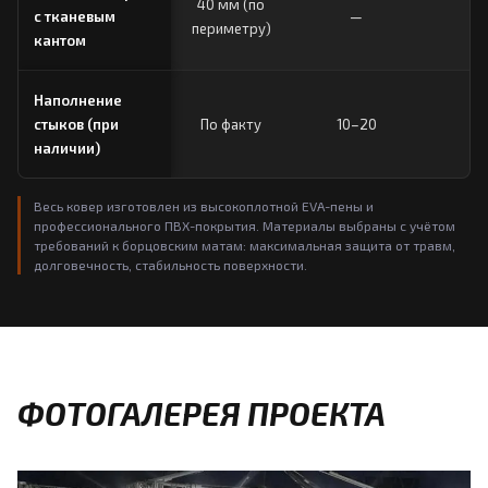
40 мм (по
с тканевым
—
периметру)
кантом
Наполнение
стыков (при
По факту
10–20
EV
наличии)
Весь ковер изготовлен из высокоплотной EVA-пены и
профессионального ПВХ-покрытия. Материалы выбраны с учётом
требований к борцовским матам: максимальная защита от травм,
долговечность, стабильность поверхности.
ФОТОГАЛЕРЕЯ ПРОЕКТА