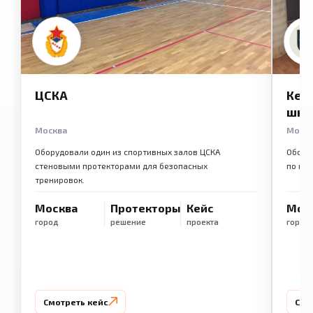
ЦСКА
Кем
шко
Москва
Моск
Оборудовали один из спортивных залов ЦСКА
Обору
стеновыми протекторами для безопасных
по ме
тренировок.
Москва
Протекторы
Кейс
Мос
город
решение
проекта
город
Смотреть кейс
Смо