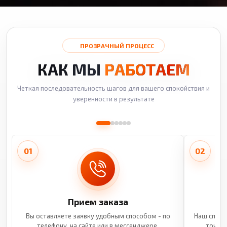
ПРОЗРАЧНЫЙ ПРОЦЕСС
КАК МЫ
РАБОТАЕМ
Четкая последовательность шагов для вашего спокойствия и
уверенности в результате
01
02
Прием заказа
Вы оставляете заявку удобным способом - по
Наш специ
телефону, на сайте или в мессенджере.
точные