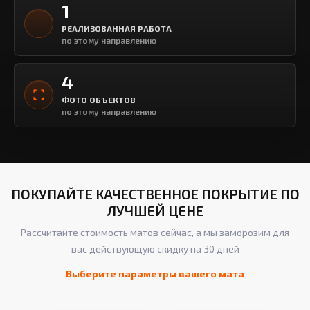
1
РЕАЛИЗОВАННАЯ РАБОТА
по этому направлению
4
Ролл-мат
ФОТО ОБЪЕКТОВ
Ст
по этому направлению
Детский спортивный зал (г. Ногинск,
МО)
Шк
Смотреть фото
Смо
ПОКУПАЙТЕ КАЧЕСТВЕННОЕ ПОКРЫТИЕ ПО
ЛУЧШЕЙ ЦЕНЕ
Рассчитайте стоимость матов сейчас, а мы заморозим для
вас действующую скидку на 30 дней
Выберите параметры вашего мата