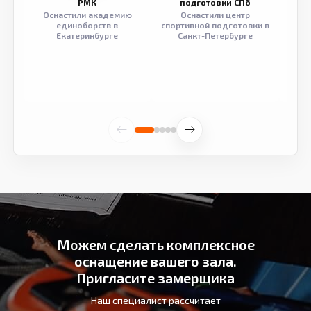
РМК
подготовки СПб
Оснастили академию
Оснастили центр
Обор
единоборств в
спортивной подготовки в
разв
Екатеринбурге
Санкт-Петербурге
Можем сделать комплексное
оснащение вашего зала.
Пригласите замерщика
Наш специалист рассчитает