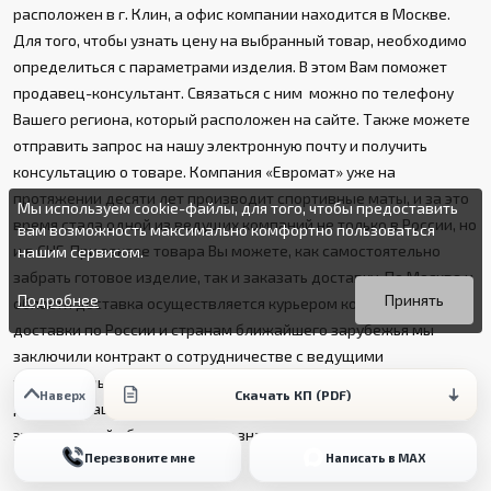
расположен в г. Клин, а офис компании находится в Москве.
Для того, чтобы узнать цену на выбранный товар, необходимо
определиться с параметрами изделия. В этом Вам поможет
продавец-консультант. Связаться с ним можно по телефону
Вашего региона, который расположен на сайте. Также можете
отправить запрос на нашу электронную почту и получить
консультацию о товаре. Компания «Евромат» уже на
протяжении десяти лет производит спортивные маты, и за это
Мы используем cookie-файлы, для того, чтобы предоставить
время стала одной из ведущих компаний не только в России, но
вам возможность максимально комфортно пользоваться
и в СНГ. При заказе товара Вы можете, как самостоятельно
нашим сервисом.
Вы можете подробнее прочитать о cookie-файлах в открытых
Продолжая пользоваться данным сайтом без изменения
забрать готовое изделие, так и заказать доставку. По Москве и
источниках или изменить настройки своего браузера.
настроек вы даете согласие на использование ваших cookie-
Подробнее
Принять
области доставка осуществляется курьером компании, а для
файлов.
доставки по России и странам ближайшего зарубежья мы
заключили контракт о сотрудничестве с ведущими
транспортными компаниями, которые в целости и сохранности
Скачать КП (PDF)
Наверх
доставят Ваш груз в короткие сроки. Сотрудничество с нами -
это выгодный обмен опытом и знаниями.
Перезвоните мне
Написать в MAX