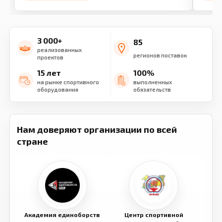
3 000+
85
реализованных
регионов поставок
проектов
15 лет
100%
на рынке спортивного
выполненных
оборудования
обязательств
Нам доверяют организации по всей
стране
Академия единоборств
Центр спортивной
Семе