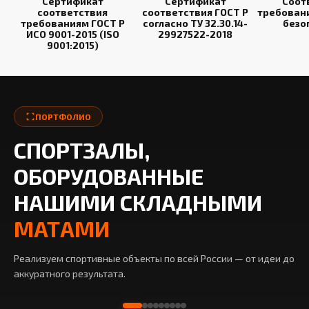
Сертификат
Сертификат
Соот
соответствия
соответствия ГОСТ Р
требован
требованиям ГОСТ Р
согласно ТУ 32.30.14-
безо
ИСО 9001-2015 (ISO
29927522-2018
9001:2015)
ПОРТФОЛИО
СПОРТЗАЛЫ,
ОБОРУДОВАННЫЕ
НАШИМИ СКЛАДНЫМИ
МАТАМИ
Реализуем спортивные объекты по всей России — от идеи до
аккуратного результата.