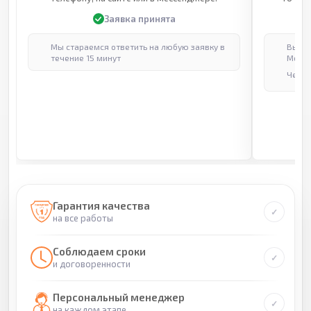
Заявка принята
Мы стараемся ответить на любую заявку в
Выпол
течение 15 минут
Москв
Через
Гарантия качества
на все работы
Соблюдаем сроки
и договоренности
Персональный менеджер
на каждом этапе