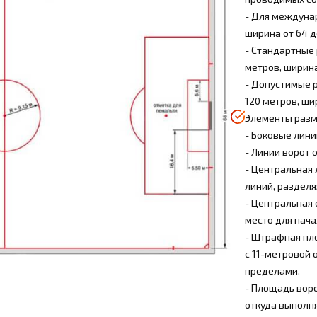
- Для междунар
ширина от 64 д
- Стандартные 
метров, ширина
- Допустимые р
120 метров, ши
Элементы разм
- Боковые лин
- Линии ворот 
- Центральная 
линий, разделя
- Центральная 
место для нача
- Штрафная пло
с 11-метровой 
пределами.
- Площадь воро
откуда выполня