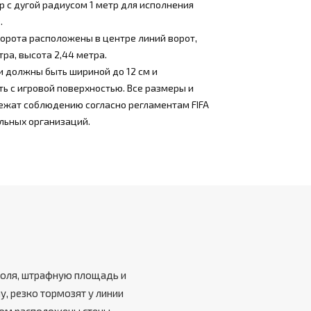
ор с дугой радиусом 1 метр для исполнения
.
орота расположены в центре линий ворот,
тра, высота 2,44 метра.
и должны быть шириной до 12 см и
ь с игровой поверхностью. Все размеры и
ежат соблюдению согласно регламентам FIFA
льных организаций.
 поля, штрафную площадь и
чу, резко тормозят у линии