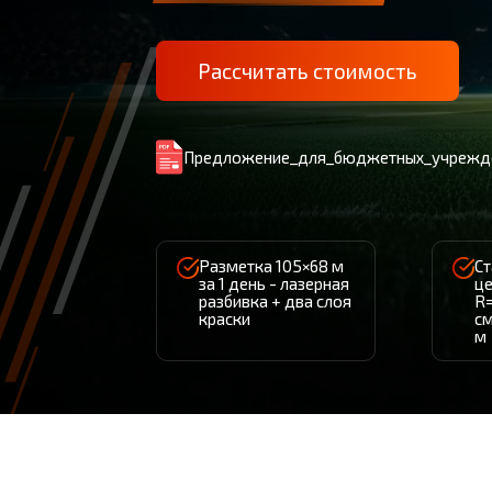
Рассчитать стоимость
Предложение_для_бюджетных
_учрежд
Разметка 105×68 м
Ст
за 1 день - лазерная
це
разбивка + два слоя
R=
краски
см
м