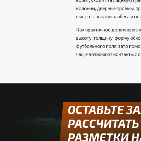
ворот, уходят за лицевую гр
колонны, дверные проёмы, пр
вместе с зонами разбега и ос
Как практичное дополнение 
высоту, толщину, форму обхо
футбольного поля, зато помо
чаще возникают контакты с
ОСТАВЬТЕ З
РАССЧИТАТЬ
РАЗМЕТКИ Н