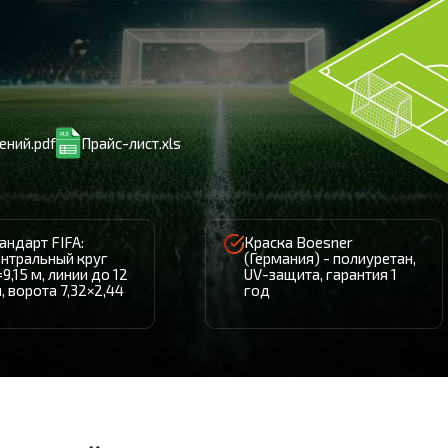
ений.pdf
Прайс-лист.xls
андарт FIFA:
Краска Boesner
нтральный круг
(Германия) - полиуретан,
9,15 м, линии до 12
UV-защита, гарантия 1
, ворота 7,32×2,44
год