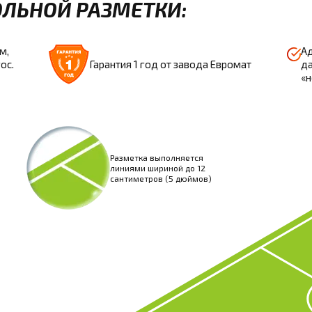
ЛЬНОЙ РАЗМЕТКИ:
м,
Ад
ос.
Гарантия 1 год от завода Евромат
да
«
Разметка выполняется
линиями шириной до 12
сантиметров (5 дюймов)