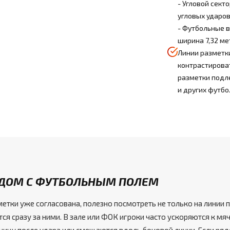
- Угловой сект
угловых ударов
- Футбольные в
ширина 7,32 ме
Линии разметк
контрастироват
разметки подл
и других футбо
ЯДОМ С ФУТБОЛЬНЫМ ПОЛЕМ
етки уже согласована, полезно посмотреть не только на линии
ится сразу за ними. В зале или ФОК игроки часто ускоряются к мя