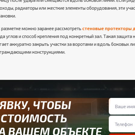
аницу после удара или смещаются вдоль боковой линии. Если ря
оходы, радиаторы или жесткие элементы оборудования, эти учас
тановки.
к разметке можно заранее рассмотреть
стеновые протекторы д
да углов и способ крепления под конкретный зал. Такая защита
гает аккуратно закрыть участки за воротами и вдоль боковых ли
 ограждающими конструкциями.
АЯВКУ, ЧТОБЫ
 СТОИМОСТЬ
А ВАШЕМ ОБЪЕКТЕ