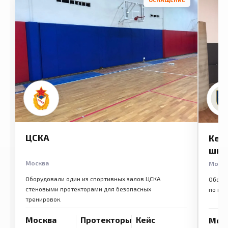
ЦСКА
Кем
шко
Москва
Моск
Оборудовали один из спортивных залов ЦСКА
Обору
стеновыми протекторами для безопасных
по ме
тренировок.
Москва
Протекторы
Кейс
Мос