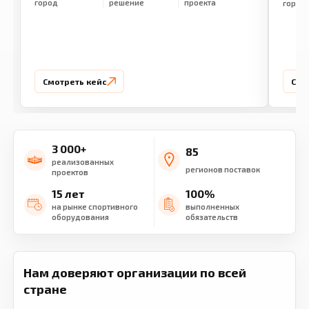
город
решение
проекта
город
Смотреть кейс
Смо
3 000+
85
реализованных
регионов поставок
проектов
15 лет
100%
на рынке спортивного
выполненных
оборудования
обязательств
Нам доверяют организации по всей
стране