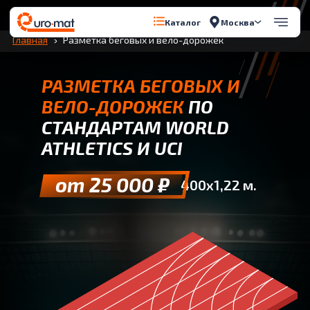
Перейти к содержимому
Москва
Каталог
Главная
Разметка беговых и вело-дорожек
РАЗМЕТКА БЕГОВЫХ И
ВЕЛО-ДОРОЖЕК
ПО
СТАНДАРТАМ WORLD
ATHLETICS И UCI
от 25 000 ₽
400х1,22 м.