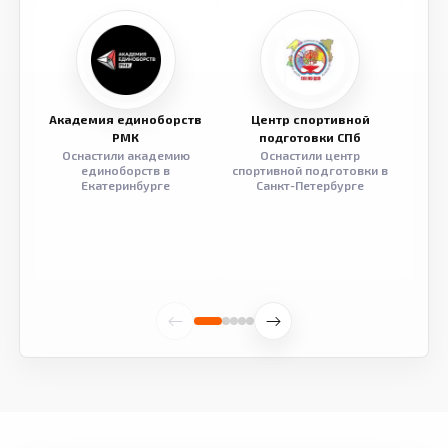
Академия единоборств
Центр спортивной
Семе
РМК
подготовки СПб
Оснастили академию
Оснастили центр
Обор
единоборств в
спортивной подготовки в
разв
Екатеринбурге
Санкт-Петербурге