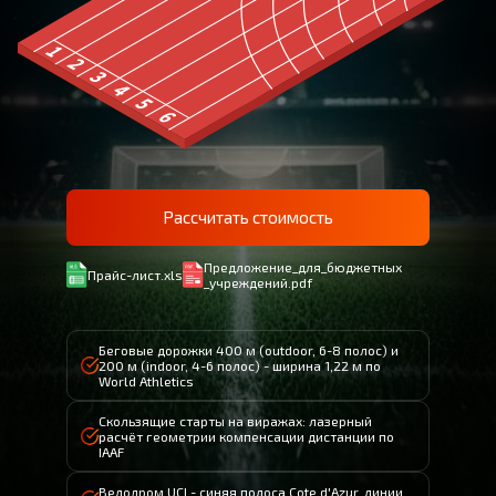
Рассчитать стоимость
Предложение_для_бюджетных
Прайс-лист.xls
_учреждений.pdf
Беговые дорожки 400 м (outdoor, 6-8 полос) и
200 м (indoor, 4-6 полос) - ширина 1,22 м по
World Athletics
Скользящие старты на виражах: лазерный
расчёт геометрии компенсации дистанции по
IAAF
Велодром UCI - синяя полоса Cote d'Azur, линии