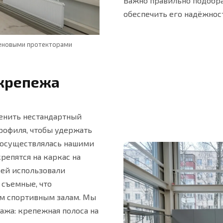
Важно правильно подобра
обеспечить его надёжнос
теновыми протекторами
Монтаж усиленного каркаса
 крепежа
енить нестандартный
рофиля, чтобы удержать
 осуществлялась нашими
репятся на каркас на
рей использовали
 съемные, что
ым спортивным залам. Мы
ажа: крепежная полоса на