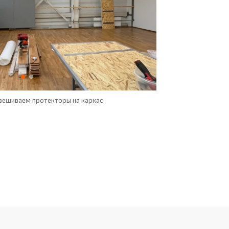
вешиваем протекторы на каркас
Крепление липучка на 