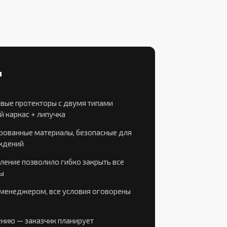
я
овые протекторы с двумя типами
й каркас + липучка
рованные материалы, безопасные для
ждений
ение позволило гибко закрыть все
ы
 менеджером, все условия оговорены
ению — заказчик планирует