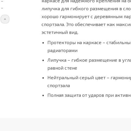
каркасе для надёжного крепления на о
липучка для гибкого размещения в сл
хорошо гармонирует с деревянным па
спортзала. Это обеспечивает как макс
эстетичный вид.
Протекторы на каркасе – стабильны
радиаторами
Крепление липучка на ровной стене
Липучка – гибкое размещение в угла
равной стене
Нейтральный серый цвет – гармони
спортзала
Полная защита от ударов при активн