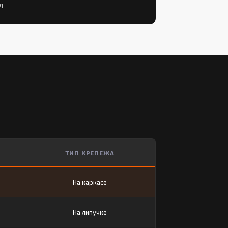
л
ТИП КРЕПЕЖА
На каркасе
На липучке