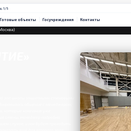
щ. 1/5
Готовые объекты
Госучреждения
Контакты
Москва)
ТИЕ»
ый зал школы защитными стеновыми
Понравилось общение с менеджером,
ов, которые компания уже
ные стены, менеджер подробно
шем случае, и как будет проходить
заказать ещё для второго зала.