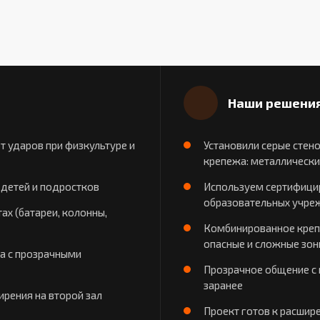
Наши решени
т ударов при физкультуре и
Установили серые стен
крепежа: металлически
 детей и подростков
Используем сертифици
образовательных учре
ах (батареи, колонны,
Комбинированное крепл
опасные и сложные зон
а с прозрачными
Прозрачное общение с
заранее
рения на второй зал
Проект готов к расшир