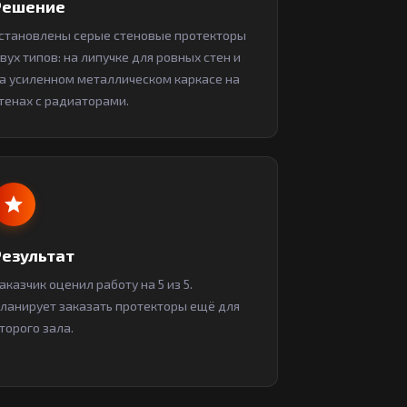
Решение
становлены серые стеновые протекторы
вух типов: на липучке для ровных стен и
а усиленном металлическом каркасе на
тенах с радиаторами.
Результат
аказчик оценил работу на 5 из 5.
ланирует заказать протекторы ещё для
торого зала.