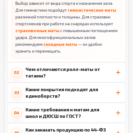
Выбор зависит от вида спорта и назначения зала.
Для гимнастики подойдут
гимнастические маты
различной плотности и толщины. Для страховки
спортсменов при работе на снарядах используют
страховочные маты
с повышенным поглощением
удара. Для многофункциональных залов
рекомендуем
складные маты
— их удобно
хранить и перемещать.
Чем отличаются ролл-маты от
02
татами?
Какие покрытия подходят для
03
единоборств?
Какие требования к матам для
04
школ и ДЮСШ по ГОСТ?
Как заказать продукцию по 44-ФЗ
05