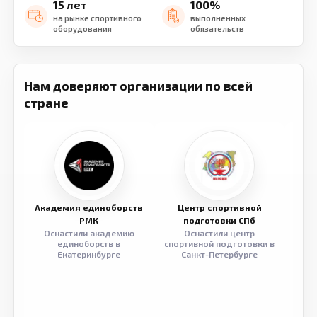
15 лет
100%
на рынке спортивного
выполненных
оборудования
обязательств
Нам доверяют организации по всей
стране
Академия единоборств
Центр спортивной
Семе
РМК
подготовки СПб
Оснастили академию
Оснастили центр
Обор
единоборств в
спортивной подготовки в
разв
Екатеринбурге
Санкт-Петербурге