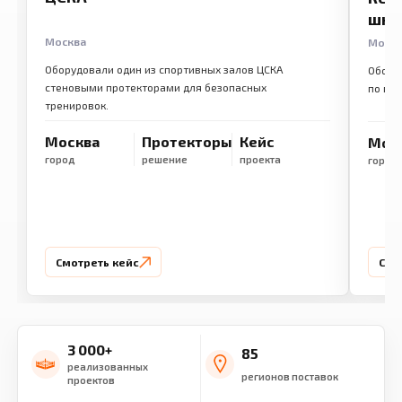
шко
Москва
Моск
Оборудовали один из спортивных залов ЦСКА
Обору
стеновыми протекторами для безопасных
по ме
тренировок.
Москва
Протекторы
Кейс
Мос
город
решение
проекта
город
Смотреть кейс
Смо
3 000+
85
реализованных
регионов поставок
проектов