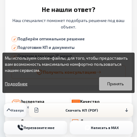
Не нашли ответ?
Наш специалист поможет подобрать решение под ваш
объект.
Подберём оптимальное решение
Подготовим КП и документы
Ответим в течение 15 минут
Мы используем cookie-файлы, для того, чтобы предоставить
вам возможность максимально комфортно пользоваться
нашим сервисом.
Получить консультацию
Вы можете подробнее прочитать о cookie-файлах в открытых
Продолжая пользоваться данным сайтом без изменения
источниках или изменить настройки своего браузера.
настроек вы даете согласие на использование ваших cookie-
Подробнее
Принять
файлов.
Экспертиза
Качество
15 лет опыта
по ГОСТ
Скачать КП (PDF)
Наверх
Доставка
Документы
по всей России
и сертификаты
Перезвоните мне
Написать в MAX