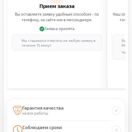
Прием заказа
Вы оставляете заявку удобным способом - по
Наш специ
телефону, на сайте или в мессенджере.
точные
Заявка принята
Мы стараемся ответить на любую заявку в
Выпол
течение 15 минут
Москв
Через
Гарантия качества
на все работы
Соблюдаем сроки