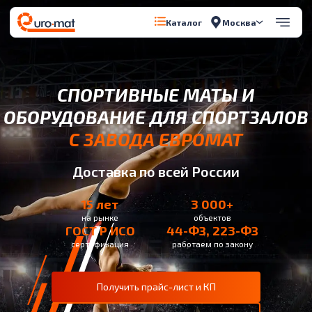
Москва
Каталог
СПОРТИВНЫЕ МАТЫ И
ОБОРУДОВАНИЕ ДЛЯ СПОРТЗАЛОВ
С ЗАВОДА ЕВРОМАТ
Доставка по всей России
15 лет
3 000+
на рынке
объектов
ГОСТ Р ИСО
44-ФЗ, 223-ФЗ
сертификация
работаем по закону
Получить прайс-лист и КП