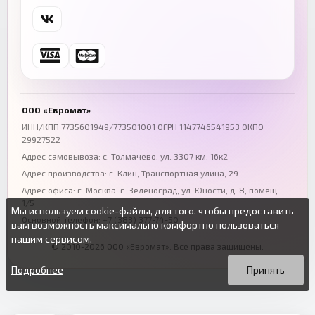
Самара
Уфа
+7 (846) 254-54-32
+7 (347) 211-94-40
Ростов-на-Дону
Краснодар
+7 (863) 333-50-75
+7 (861) 212-12-91
Воронеж
Пермь
+7 (473) 211-78-90
+7 (342) 264-04-62
ООО «Евромат»
Волгоград
Омск
ИНН/КПП 7735601949/773501001 ОГРН 1147746541953 ОКПО
29927522
+7 (844) 261-36-12
+7 (381) 269-95-70
Адрес самовывоза: с. Толмачево, ул. 3307 км, 16к2
Адрес производства: г. Клин, Транспортная улица, 29
Адрес офиса:
г. Москва, г. Зеленоград
,
ул. Юности, д. 8, помещ.
1/5
Мы используем cookie-файлы, для того, чтобы предоставить
Основной телефон:
+7 (383) 377-74-50
вам возможность максимально комфортно пользоваться
нашим сервисом.
© 2010-2026 ООО «Евромат». Все права защищены.
Вы можете подробнее прочитать о cookie-файлах в открытых
Продолжая пользоваться данным сайтом без изменения
источниках или изменить настройки своего браузера.
настроек вы даете согласие на использование ваших cookie-
Подробнее
Принять
файлов.