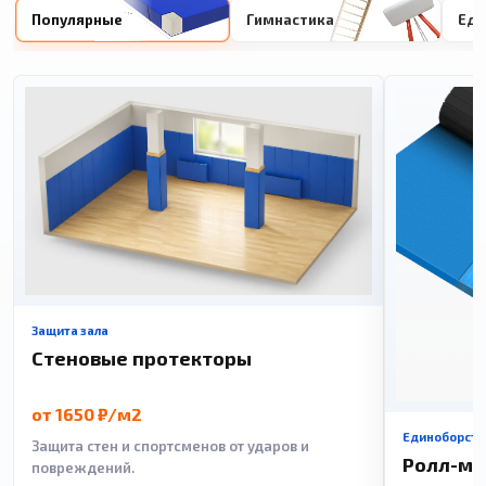
Популярные
Гимнастика
Еди
Защита зала
Стеновые протекторы
от 1650 ₽/м2
Единоборств
Защита стен и спортсменов от ударов и
Ролл-м
повреждений.