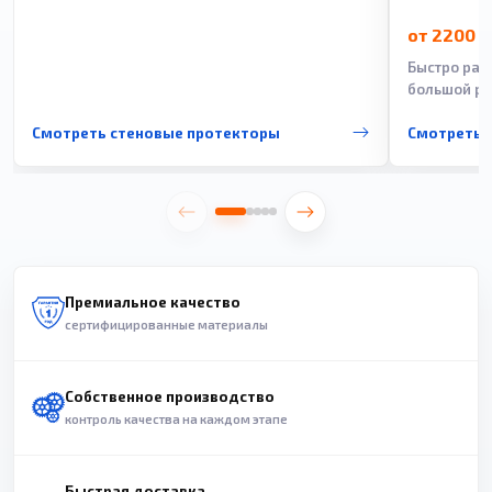
от 2200 
Быстро рас
большой ра
Смотреть стеновые протекторы
Смотреть 
Премиальное качество
сертифицированные материалы
Собственное производство
контроль качества на каждом этапе
Быстрая доставка