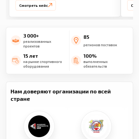
Смотреть кейс
Смо
3 000+
85
реализованных
регионов поставок
проектов
15 лет
100%
на рынке спортивного
выполненных
оборудования
обязательств
Нам доверяют организации по всей
стране