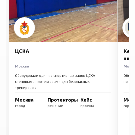
ЦСКА
Кем
шко
Москва
Моск
Оборудовали один из спортивных залов ЦСКА
Обору
стеновыми протекторами для безопасных
по ме
тренировок.
Москва
Протекторы
Кейс
Мос
город
решение
проекта
город