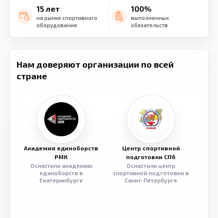
15 лет
100%
на рынке спортивного
выполненных
оборудования
обязательств
Нам доверяют организации по всей
стране
Академия единоборств
Центр спортивной
Семе
РМК
подготовки СПб
Оснастили академию
Оснастили центр
Обор
единоборств в
спортивной подготовки в
разв
Екатеринбурге
Санкт-Петербурге