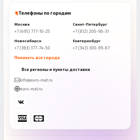
Телефоны по городам
Москва
Санкт-Петербург
+7 (495) 777-10-25
+7 (812) 200-96-31
Новосибирск
Екатеринбург
+7 (383) 377-74-50
+7 (343) 300-99-67
Показать все города
Казань
Нижний Новгород
Все регионы и пункты доставки
+7 (843) 206-01-30
+7 (831) 262-65-43
info@euro-mat.ru
Челябинск
Красноярск
euro-mat.ru
+7 (343) 300-99-67
+7 (391) 216-86-12
Самара
Уфа
+7 (846) 254-54-32
+7 (347) 211-94-40
Ростов-на-Дону
Краснодар
+7 (863) 333-50-75
+7 (861) 212-12-91
Воронеж
Пермь
+7 (473) 211-78-90
+7 (342) 264-04-62