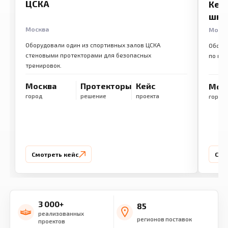
ЦСКА
Кем
шко
Москва
Моск
Оборудовали один из спортивных залов ЦСКА
Обору
стеновыми протекторами для безопасных
по ме
тренировок.
Москва
Протекторы
Кейс
Мос
город
решение
проекта
город
Смотреть кейс
Смо
3 000+
85
реализованных
регионов поставок
проектов