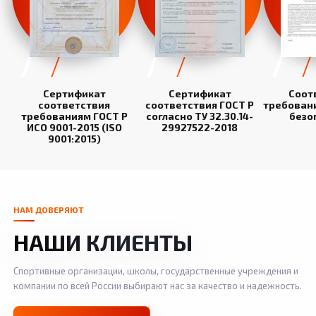
Сертификат
Сертификат
Соот
соответствия
соответствия ГОСТ Р
требован
требованиям ГОСТ Р
согласно ТУ 32.30.14-
безо
ИСО 9001-2015 (ISO
29927522-2018
9001:2015)
НАМ ДОВЕРЯЮТ
НАШИ КЛИЕНТЫ
Спортивные организации, школы, государственные учреждения и
компании по всей России выбирают нас за качество и надежность.