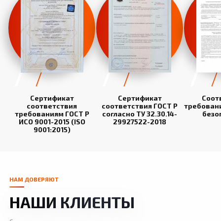
Сертификат
Сертификат
Соот
соответствия
соответствия ГОСТ Р
требован
требованиям ГОСТ Р
согласно ТУ 32.30.14-
безо
ИСО 9001-2015 (ISO
29927522-2018
9001:2015)
НАМ ДОВЕРЯЮТ
НАШИ КЛИЕНТЫ