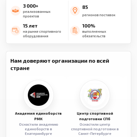
3 000+
85
реализованных
регионов поставок
проектов
15 лет
100%
на рынке спортивного
выполненных
оборудования
обязательств
Нам доверяют организации по всей
стране
Академия единоборств
Центр спортивной
Семе
РМК
подготовки СПб
Оснастили академию
Оснастили центр
Обор
единоборств в
спортивной подготовки в
разв
Екатеринбурге
Санкт-Петербурге