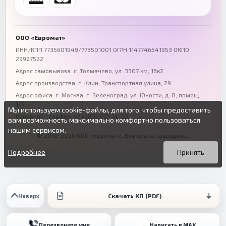
+7 (863) 333-50-75
+7 (861) 212-12-91
Воронеж
Пермь
+7 (473) 211-78-90
+7 (342) 264-04-62
ООО «Евромат»
Волгоград
Омск
ИНН/КПП 7735601949/773501001 ОГРН 1147746541953 ОКПО
29927522
+7 (844) 261-36-12
+7 (381) 269-95-70
Адрес самовывоза: с. Толмачево, ул. 3307 км, 16к2
Адрес производства: г. Клин, Транспортная улица, 29
Адрес офиса:
г. Москва, г. Зеленоград
,
ул. Юности, д. 8, помещ.
1/5
Мы используем cookie-файлы, для того, чтобы предоставить
Основной телефон:
+7 (383) 377-74-50
вам возможность максимально комфортно пользоваться
нашим сервисом.
© 2010-2026 ООО «Евромат». Все права защищены.
Вы можете подробнее прочитать о cookie-файлах в открытых
Продолжая пользоваться данным сайтом без изменения
источниках или изменить настройки своего браузера.
настроек вы даете согласие на использование ваших cookie-
Подробнее
Принять
файлов.
Скачать КП (PDF)
Наверх
Перезвоните мне
Написать в MAX