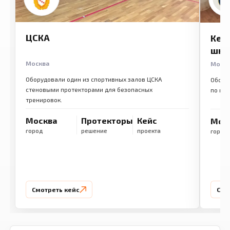
ЦСКА
Кем
шко
Москва
Моск
Оборудовали один из спортивных залов ЦСКА
Обору
стеновыми протекторами для безопасных
по ме
тренировок.
Москва
Протекторы
Кейс
Мос
город
решение
проекта
город
Смотреть кейс
Смо