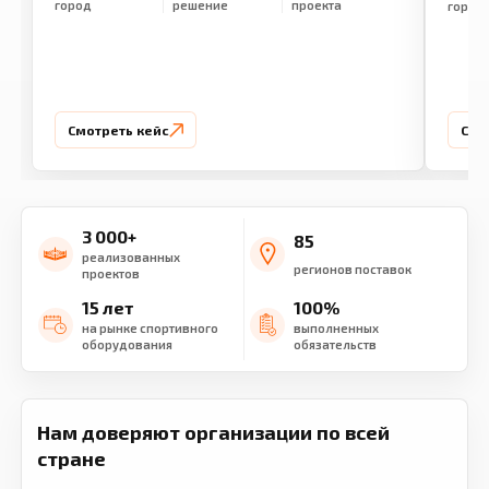
город
решение
проекта
город
Смотреть кейс
Смо
3 000+
85
реализованных
регионов поставок
проектов
15 лет
100%
на рынке спортивного
выполненных
оборудования
обязательств
Нам доверяют организации по всей
стране