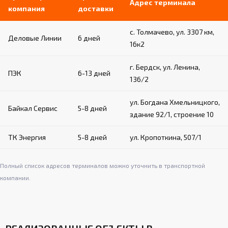
Адрес терминала
для устойчивости и защиты напольного
компания
доставки
покрытия
с. Толмачево, ул. 3307 км,
Деловые Линии
6 дней
Крепление к полу:
16к2
Фиксация осуществляется с помощью
г. Бердск, ул. Ленина,
талрепа и цепи
ПЭК
6-13 дней
136/2
Цепь закрепляется на крюке корпуса и
крюке крепления к полу
ул. Богдана Хмельницкого,
Обеспечивает надежную и безопасную
Байкал Сервис
5-8 дней
эксплуатацию снаряда
здание 92/1, строение 10
ТК Энергия
5-8 дней
ул. Кропоткина, 507/1
Полный список адресов терминалов можно уточнить в транспортной
компании.