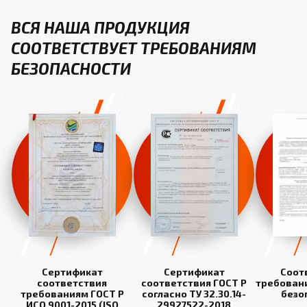
ВСЯ НАША ПРОДУКЦИЯ
СООТВЕТСТВУЕТ ТРЕБОВАНИЯМ
БЕЗОПАСНОСТИ
Сертификат
Сертификат
Соот
соответствия
соответствия ГОСТ Р
требован
требованиям ГОСТ Р
согласно ТУ 32.30.14-
безо
ИСО 9001-2015 (ISO
29927522-2018