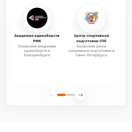
Академия единоборств
Центр спортивной
Семе
РМК
подготовки СПб
Оснастили академию
Оснастили центр
Обор
единоборств в
спортивной подготовки в
разв
Екатеринбурге
Санкт-Петербурге