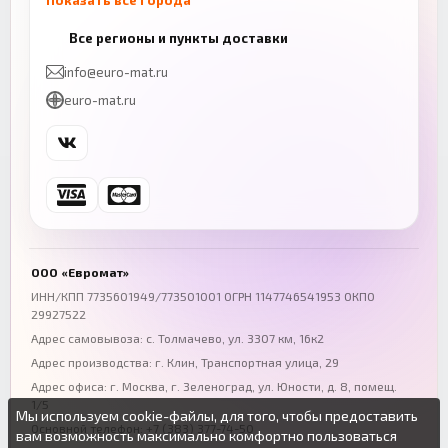
Показать все города
Казань
Нижний Новгород
Все регионы и пункты доставки
+7 (843) 206-01-30
+7 (831) 262-65-43
info@euro-mat.ru
Челябинск
Красноярск
euro-mat.ru
+7 (343) 300-99-67
+7 (391) 216-86-12
Самара
Уфа
+7 (846) 254-54-32
+7 (347) 211-94-40
Ростов-на-Дону
Краснодар
+7 (863) 333-50-75
+7 (861) 212-12-91
Воронеж
Пермь
+7 (473) 211-78-90
+7 (342) 264-04-62
ООО «Евромат»
Волгоград
Омск
ИНН/КПП 7735601949/773501001 ОГРН 1147746541953 ОКПО
29927522
+7 (844) 261-36-12
+7 (381) 269-95-70
Адрес самовывоза: с. Толмачево, ул. 3307 км, 16к2
Адрес производства: г. Клин, Транспортная улица, 29
Адрес офиса:
г. Москва, г. Зеленоград
,
ул. Юности, д. 8, помещ.
1/5
Мы используем cookie-файлы, для того, чтобы предоставить
Основной телефон:
+7 (383) 377-74-50
вам возможность максимально комфортно пользоваться