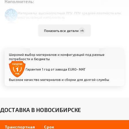
Наполнитель:
Материалы: высокоплотный ППУ, ППУ средней плотности или
многослойный наполнитель
Продуманная система амортизации для снижения ударной
нагрузки на суставы
Показать все детали
+4
Различные варианты жесткости для оптимального баланса
комфорта и отталкивания
Широкий выбор материалов и конфигураций под разные
потребности и бюджеты
Гарантия 1 год от завода EURO- МАТ
Высокое качество материалов и сборки для долгой службы
Ножки:
Материалы: массив бука, сталь с
порошковым покрытием, алюминий и др.
ДОСТАВКА В НОВОСИБИРСКЕ
Регулировка высоты для идеальной
настройки снаряда, в том числе
запатентованный механизм подъема
Нескользящие резиновые наконечники
Транспортная
Срок