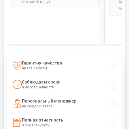
течение 15 минут
Москв
Через
Гарантия качества
на все работы
Соблюдаем сроки
и договоренности
Персональный менеджер
на каждом этапе
Полная отчетность
и прозрачность