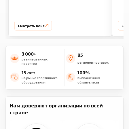
Смотреть кейс
Смо
3 000+
85
реализованных
регионов поставок
проектов
15 лет
100%
на рынке спортивного
выполненных
оборудования
обязательств
Нам доверяют организации по всей
стране