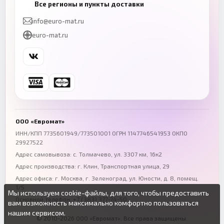
Все регионы и пункты доставки
+7 (843) 206-01-30
+7 (831) 262-65-43
info@euro-mat.ru
Челябинск
Красноярск
euro-mat.ru
+7 (343) 300-99-67
+7 (391) 216-86-12
Самара
Уфа
+7 (846) 254-54-32
+7 (347) 211-94-40
Ростов-на-Дону
Краснодар
+7 (863) 333-50-75
+7 (861) 212-12-91
Воронеж
Пермь
+7 (473) 211-78-90
+7 (342) 264-04-62
ООО «Евромат»
Волгоград
Омск
ИНН/КПП 7735601949/773501001 ОГРН 1147746541953 ОКПО
29927522
+7 (844) 261-36-12
+7 (381) 269-95-70
Адрес самовывоза: с. Толмачево, ул. 3307 км, 16к2
Адрес производства: г. Клин, Транспортная улица, 29
Адрес офиса:
г. Москва, г. Зеленоград
,
ул. Юности, д. 8, помещ.
1/5
Мы используем cookie-файлы, для того, чтобы предоставить
Основной телефон:
+7 (383) 377-74-50
вам возможность максимально комфортно пользоваться
нашим сервисом.
© 2010-2026 ООО «Евромат». Все права защищены.
Вы можете подробнее прочитать о cookie-файлах в открытых
Продолжая пользоваться данным сайтом без изменения