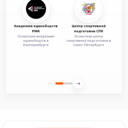
Академия единоборств
Центр спортивной
Семе
РМК
подготовки СПб
Оснастили академию
Оснастили центр
Обор
единоборств в
спортивной подготовки в
разв
Екатеринбурге
Санкт-Петербурге