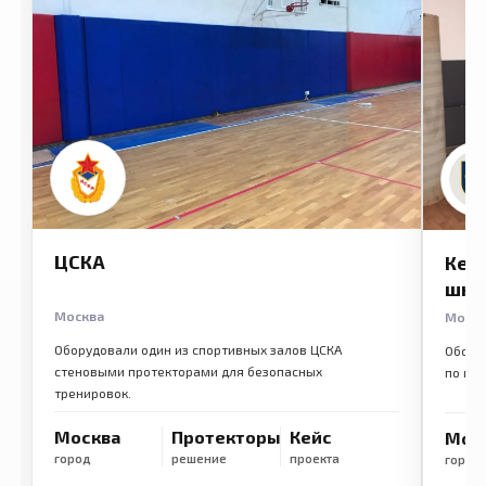
ЦСКА
Кем
шко
Москва
Моск
Оборудовали один из спортивных залов ЦСКА
Обору
стеновыми протекторами для безопасных
по ме
тренировок.
Москва
Протекторы
Кейс
Мос
город
решение
проекта
город