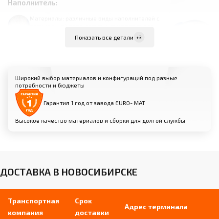
Наполнитель:
Материалы: различные виды наполнителей с
оптимальной плотностью и упругостью для
каждого типа снаряда
Показать все детали
+3
Обеспечивает комфорт и амортизацию
при выполнении элементов
Различные варианты толщины и
жесткости для оптимального баланса
Широкий выбор материалов и конфигураций под разные
потребности и бюджеты
Гарантия 1 год от завода EURO- МАТ
Торцевые накладки:
Высокое качество материалов и сборки для долгой службы
Материалы: массив дерева или
высокопрочный пластик
Защищают торцы бревна от
повреждений и износа
Обеспечивают эстетичный внешний вид
ДОСТАВКА В НОВОСИБИРСКЕ
снаряда
Транспортная
Срок
Адрес терминала
компания
доставки