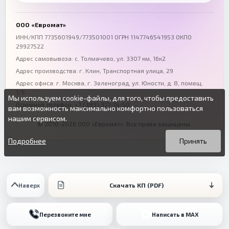
Воронеж
Пермь
+7 (473) 211-78-90
+7 (342) 264-04-62
ООО «Евромат»
Волгоград
Омск
ИНН/КПП 7735601949/773501001 ОГРН 1147746541953 ОКПО
29927522
+7 (844) 261-36-12
+7 (381) 269-95-70
Адрес самовывоза: с. Толмачево, ул. 3307 км, 16к2
Адрес производства: г. Клин, Транспортная улица, 29
Адрес офиса:
г. Москва, г. Зеленоград
,
ул. Юности, д. 8, помещ.
1/5
Мы используем cookie-файлы, для того, чтобы предоставить
Основной телефон:
+7 (383) 377-74-50
вам возможность максимально комфортно пользоваться
нашим сервисом.
© 2010-2026 ООО «Евромат». Все права защищены.
Вы можете подробнее прочитать о cookie-файлах в открытых
Продолжая пользоваться данным сайтом без изменения
источниках или изменить настройки своего браузера.
настроек вы даете согласие на использование ваших cookie-
Подробнее
Принять
файлов.
Скачать КП (PDF)
Наверх
Перезвоните мне
Написать в MAX