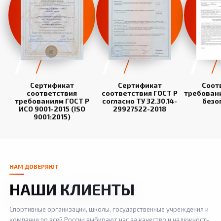
Сертификат
Сертификат
Соот
соответствия
соответствия ГОСТ Р
требован
требованиям ГОСТ Р
согласно ТУ 32.30.14-
безо
ИСО 9001-2015 (ISO
29927522-2018
9001:2015)
НАМ ДОВЕРЯЮТ
НАШИ КЛИЕНТЫ
Спортивные организации, школы, государственные учреждения и
компании по всей России выбирают нас за качество и надежность.