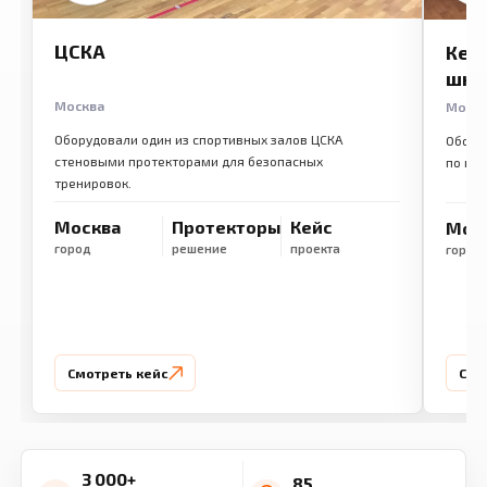
ЦСКА
Кем
шко
Москва
Моск
Оборудовали один из спортивных залов ЦСКА
Обору
стеновыми протекторами для безопасных
по ме
тренировок.
Москва
Протекторы
Кейс
Мос
город
решение
проекта
город
Смотреть кейс
Смо
3 000+
85