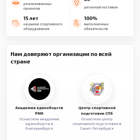
реализованных
регионов поставок
проектов
15 лет
100%
на рынке спортивного
выполненных
оборудования
обязательств
Нам доверяют организации по всей
стране
Академия единоборств
Центр спортивной
Семе
РМК
подготовки СПб
Оснастили академию
Оснастили центр
Обор
единоборств в
спортивной подготовки в
разв
Екатеринбурге
Санкт-Петербурге