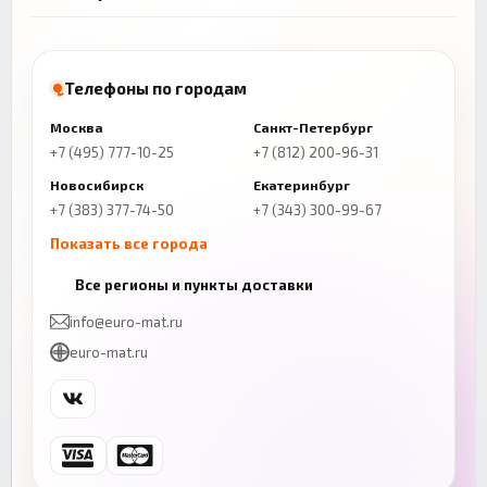
Телефоны по городам
Москва
Санкт-Петербург
+7 (495) 777-10-25
+7 (812) 200-96-31
Новосибирск
Екатеринбург
+7 (383) 377-74-50
+7 (343) 300-99-67
Показать все города
Казань
Нижний Новгород
Все регионы и пункты доставки
+7 (843) 206-01-30
+7 (831) 262-65-43
info@euro-mat.ru
Челябинск
Красноярск
euro-mat.ru
+7 (343) 300-99-67
+7 (391) 216-86-12
Самара
Уфа
+7 (846) 254-54-32
+7 (347) 211-94-40
Ростов-на-Дону
Краснодар
+7 (863) 333-50-75
+7 (861) 212-12-91