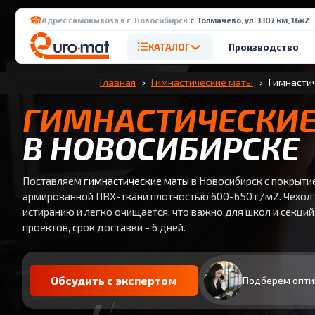
Адрес самовывоза в г. Новосибирск:
с. Толмачево, ул. 3307 км, 16к2
КАТАЛОГ
Производство
Главная
Гимнастические маты
Гимнастич
ГИМНАСТИЧЕСКИ
В НОВОСИБИРСКЕ
Поставляем
гимнастические маты
в Новосибирск с покрыти
армированной ПВХ-ткани плотностью 600-650 г/м2. Чехол 
истиранию и легко очищается, что важно для школ и секций
проектов, срок доставки - 6 дней.
Обсудить с экспертом
Подберем опти