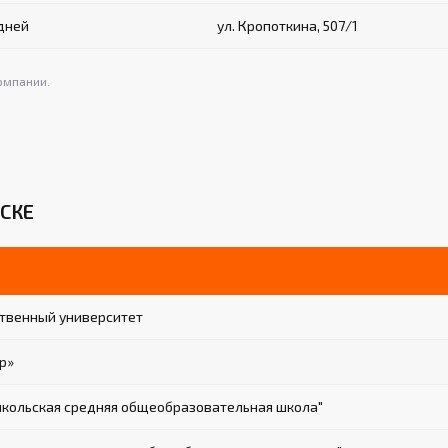
 дней
ул. Кропоткина, 507/1
омпании.
СКЕ
твенный университет
р»
кольская средняя общеобразовательная школа"