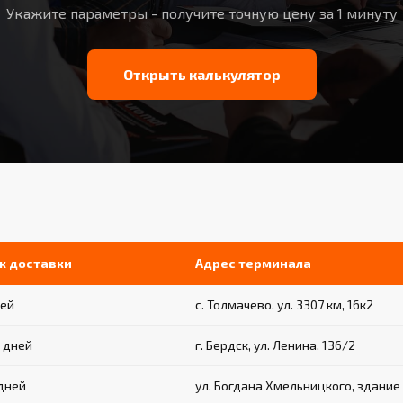
Укажите параметры - получите точную цену за 1 минуту
Открыть калькулятор
к доставки
Адрес терминала
ней
с. Толмачево, ул. 3307 км, 16к2
3 дней
г. Бердск, ул. Ленина, 136/2
 дней
ул. Богдана Хмельницкого, здание 