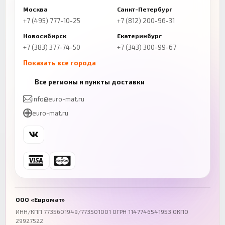
Москва
Санкт-Петербург
+7 (495) 777-10-25
+7 (812) 200-96-31
Новосибирск
Екатеринбург
+7 (383) 377-74-50
+7 (343) 300-99-67
Показать все города
Казань
Нижний Новгород
Все регионы и пункты доставки
+7 (843) 206-01-30
+7 (831) 262-65-43
info@euro-mat.ru
Челябинск
Красноярск
euro-mat.ru
+7 (343) 300-99-67
+7 (391) 216-86-12
Самара
Уфа
+7 (846) 254-54-32
+7 (347) 211-94-40
Ростов-на-Дону
Краснодар
+7 (863) 333-50-75
+7 (861) 212-12-91
Воронеж
Пермь
+7 (473) 211-78-90
+7 (342) 264-04-62
ООО «Евромат»
Волгоград
Омск
ИНН/КПП 7735601949/773501001 ОГРН 1147746541953 ОКПО
29927522
+7 (844) 261-36-12
+7 (381) 269-95-70