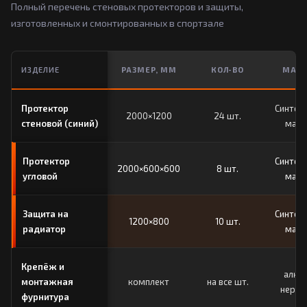
Полный перечень стеновых протекторов и защиты,
изготовленных и смонтированных в спортзале
ИЗДЕЛИЕ
РАЗМЕР, ММ
КОЛ-ВО
МАТЕ
Протектор
Синтет
2000×1200
24 шт.
стеновой (синий)
мате
Протектор
Синтет
2000×600×600
8 шт.
угловой
мате
Защита на
Синтет
1200×800
10 шт.
радиатор
мате
Крепёж и
алюм
монтажная
комплект
на все шт.
нержа
фурнитура