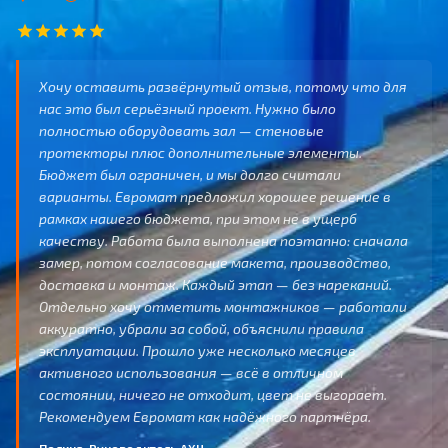
Хочу оставить развёрнутый отзыв, потому что для
нас это был серьёзный проект. Нужно было
полностью оборудовать зал — стеновые
протекторы плюс дополнительные элементы.
Бюджет был ограничен, и мы долго считали
варианты. Евромат предложил хорошее решение в
рамках нашего бюджета, при этом не в ущерб
качеству. Работа была выполнена поэтапно: сначала
замер, потом согласование макета, производство,
доставка и монтаж. Каждый этап — без нареканий.
Отдельно хочу отметить монтажников — работали
аккуратно, убрали за собой, объяснили правила
эксплуатации. Прошло уже несколько месяцев
активного использования — всё в отличном
состоянии, ничего не отходит, цвет не выгорает.
Рекомендуем Евромат как надёжного партнёра.