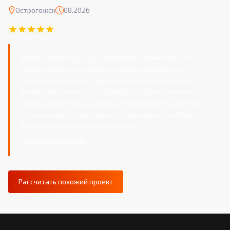
Острогожск
08.2026
Искали надёжного производителя разметки для
нашего объекта. Нанесение комбинированной
разметки "волейбол/футбол/футзал/баскетбол".
Замерщик приехал, всё промерил, учёл все нюансы —
трубы, радиаторы, колонны. Изготовили с учётом
всех вырезов. Спортсмены сразу оценили комфорт и
безопасность. Довольны покупкой.
Елена, Руководитель
Рассчитать похожий проект