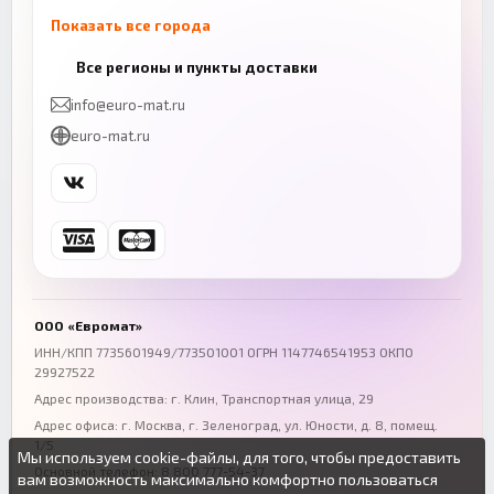
Показать все города
Казань
Нижний Новгород
Все регионы и пункты доставки
+7 (843) 206-01-30
+7 (831) 262-65-43
info@euro-mat.ru
Челябинск
Красноярск
euro-mat.ru
+7 (343) 300-99-67
+7 (391) 216-86-12
Самара
Уфа
+7 (846) 254-54-32
+7 (347) 211-94-40
Ростов-на-Дону
Краснодар
+7 (863) 333-50-75
+7 (861) 212-12-91
Воронеж
Пермь
+7 (473) 211-78-90
+7 (342) 264-04-62
ООО «Евромат»
Волгоград
Омск
ИНН/КПП 7735601949/773501001 ОГРН 1147746541953 ОКПО
29927522
+7 (844) 261-36-12
+7 (381) 269-95-70
Адрес производства: г. Клин, Транспортная улица, 29
Адрес офиса:
г. Москва, г. Зеленоград
,
ул. Юности, д. 8, помещ.
1/5
Мы используем cookie-файлы, для того, чтобы предоставить
Основной телефон:
8 800 777-54-37
вам возможность максимально комфортно пользоваться