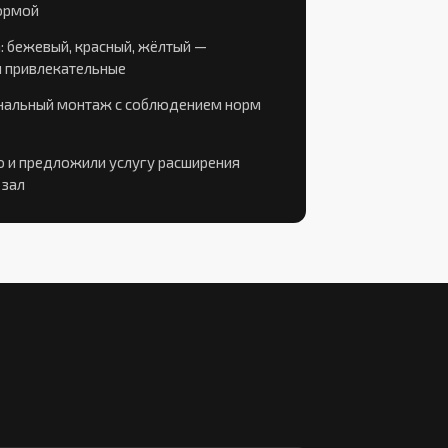
ормой
: бежевый, красный, жёлтый —
и привлекательные
нальный монтаж с соблюдением норм
о и предложили услугу расширения
 зал