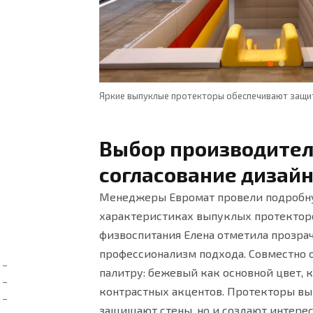
итными покрытиями
Яркие выпуклые протекторы обеспечивают защит
Выбор производител
согласование дизай
Менеджеры Евромат провели подробн
характеристиках выпуклых протектор
физвоспитания Елена отметила прозра
профессионализм подхода. Совместно
палитру: бежевый как основной цвет, 
контрастных акцентов. Протекторы в
защищают стены, но и создают интере