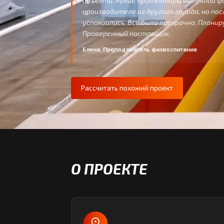
объекта. Яркие протекторы выпуклой фо
производителе из другого города, но по
успокоились. Всё было прозрачно. Плани
Проверенный поставщик.
Елена, Преподаватель физвоспитания
Рассчитать похожий проект
О ПРОЕКТЕ