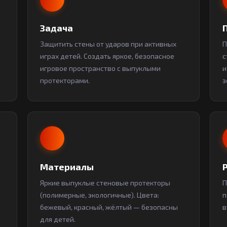
Задача
Защитить стены от ударов при активных
П
играх детей. Создать яркое, безопасное
с
игровое пространство с выпуклыми
и
протекторами.
з
Материалы
Яркие выпуклые стеновые протекторы
П
(полимерные, экологичные). Цвета:
п
бежевый, красный, жёлтый — безопасны
в
для детей.