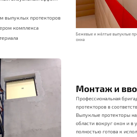
ам выпуклых протекторов
ьером комплекса
вый, жёлтый и красный
Бежевые и жёлтые выпуклые пр
териала
окна
Монтаж и вво
Профессиональная брига
протекторов в соответст
Выпуклые протекторы на
области вокруг окон и в 
полностью готова к испо