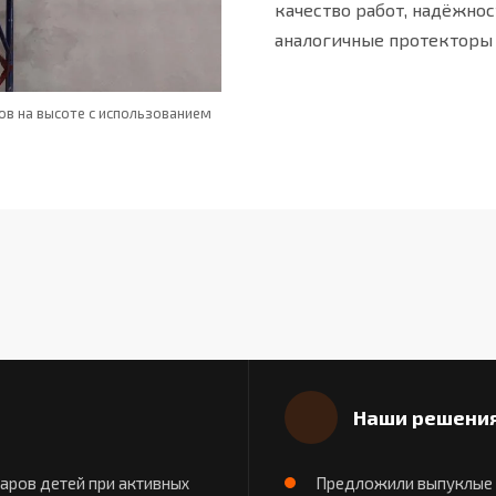
качество работ, надёжнос
аналогичные протекторы 
в на высоте с использованием
Завершённый проект: горка с защитой
Наши решени
аров детей при активных
Предложили выпуклые 