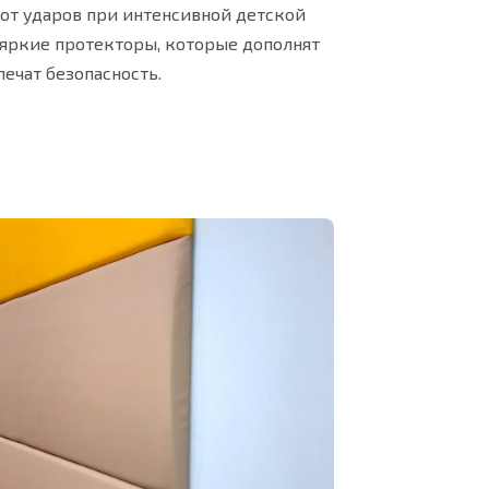
от ударов при интенсивной детской
яркие протекторы, которые дополнят
ечат безопасность.
нкционалом и защитными покрытиями
Яркие выпуклые протекторы о