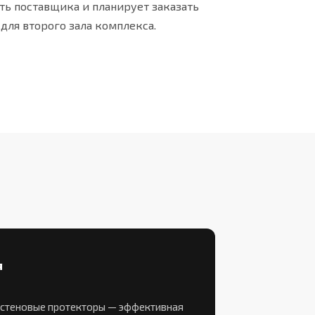
ть поставщика и планирует заказать
для второго зала комплекса.
 выпуклых протекторов
Профессиональный монтаж вып
лесов
я
стеновые протекторы — эффективная