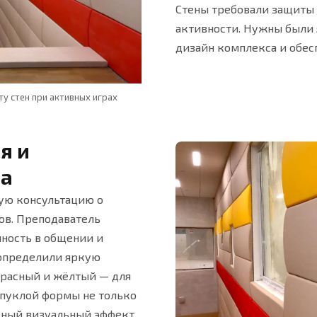
Стены требовали защиты 
активности. Нужны были 
дизайн комплекса и обесп
у стен при активных играх
Комплекс оборудован современным фу
я и
на
ую консультацию о
ов. Преподаватель
чность в общении и
 определили яркую
красный и жёлтый — для
ыпуклой формы не только
сный визуальный эффект