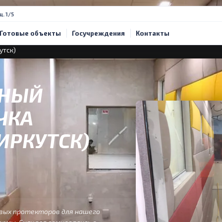
щ. 1/5
Готовые объекты
Госучреждения
Контакты
утск)
ЬНЫЙ
ЧКА
 ИРКУТСК)
вых протекторов для нашего