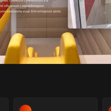
рмы. Сначала сомневались в
сле общения с менеджером
руем заказать ещё для второго зала.