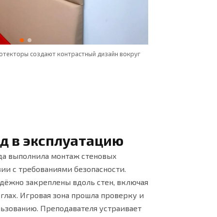
отекторы создают контрастный дизайн вокруг
Трёхцветная палитра 
д в эксплуатацию
да выполнила монтаж стеновых
вии с требованиями безопасности.
дёжно закреплены вдоль стен, включая
углах. Игровая зона прошла проверку и
льзованию. Преподавателя устраивает