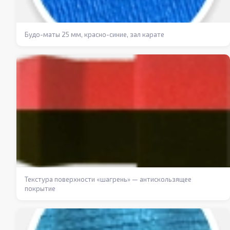
Будо-маты 25 мм, красно-синие, зал карате
Текстура поверхности «шагрень» — антискользящее
покрытие