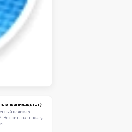
тиленвинилацетат)
ненный полимер
. Не впитывает влагу,
ии