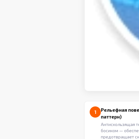
Рельефная пове
1
паттерн)
Антискользящая т
босиком — обеспе
предотвращает с