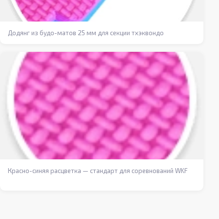
Додянг из будо-матов 25 мм для секции тхэквондо
Красно-синяя расцветка — стандарт для соревнований WKF