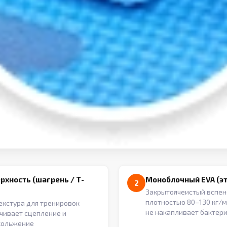
рхность (шагрень / Т-
Моноблочный EVA (э
2
Закрытоячеистый вспе
плотностью 80–130 кг/м³
екстура для тренировок
не накапливает бактер
чивает сцепление и
кольжение