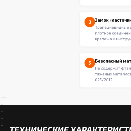
Замок «ласточки
3
Трапециевидные 
плотное соединен
крепежа и инстру
Безопасный ма
5
Не содержит фтал
тяжёлых металлов
025/2012
ТЕХНИЧЕСКИЕ ХАРАКТЕРИСТ