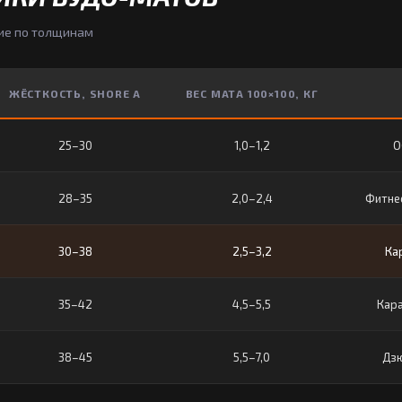
ие по толщинам
ЖЁСТКОСТЬ, SHORE A
ВЕС МАТА 100×100, КГ
25–30
1,0–1,2
О
28–35
2,0–2,4
Фитнес
30–38
2,5–3,2
Кар
35–42
4,5–5,5
Кара
38–45
5,5–7,0
Дзю