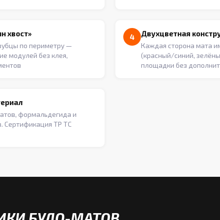
н хвост»
Двухцветная констр
4
зубцы по периметру —
Каждая сторона мата и
ие модулей без клея,
(красный/синий, зелён
ментов
площадки без дополни
териал
атов, формальдегида и
. Сертификация ТР ТС
ИКИ БУДО-МАТОВ