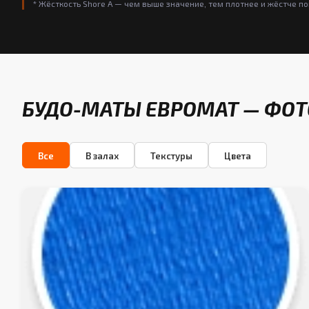
* Жёсткость Shore A — чем выше значение, тем плотнее и жёстче п
БУДО-МАТЫ ЕВРОМАТ — ФОТ
Все
В залах
Текстуры
Цвета