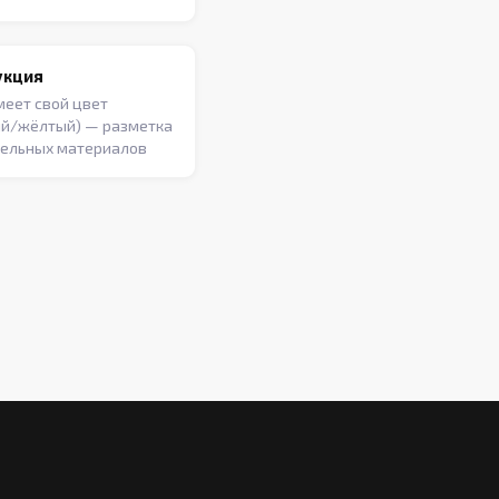
укция
меет свой цвет
ый/жёлтый) — разметка
тельных материалов