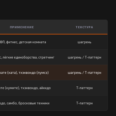
ПРИМЕНЕНИЕ
ТЕКСТУРА
ФП, фитнес, детская комната
шагрень
, лёгкие единоборства, стретчинг
шагрень / Т-паттерн
ате (ката), тхэквондо (пумсэ)
шагрень / Т-паттерн
те (кумите), тхэквондо, айкидо
Т-паттерн
до, самбо, бросковые техники
Т-паттерн