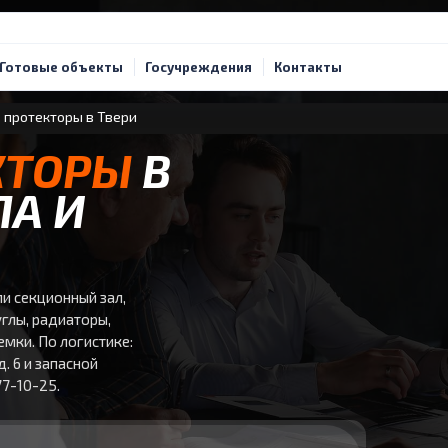
Готовые объекты
Госучреждения
Контакты
 протекторы в Твери
КТОРЫ
В
ЛА И
и секционный зал,
углы, радиаторы,
емки. По логистике:
. 6 и запасной
77-10-25.