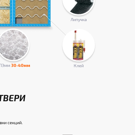
Липучка
ПЭмм
30-40мм
Клей
ТВЕРИ
вки секций.