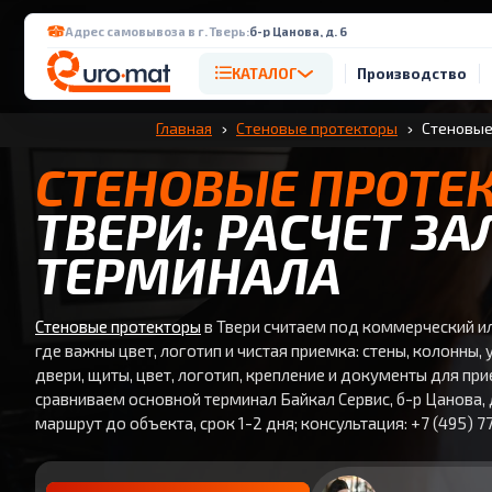
Адрес самовывоза в г. Тверь:
б-р Цанова, д. 6
КАТАЛОГ
Производство
Главная
Стеновые протекторы
Стеновые
СТЕНОВЫЕ ПРОТЕ
ТВЕРИ: РАСЧЕТ ЗА
ТЕРМИНАЛА
Стеновые протекторы
в Твери считаем под коммерческий ил
где важны цвет, логотип и чистая приемка: стены, колонны, 
двери, щиты, цвет, логотип, крепление и документы для при
сравниваем основной терминал Байкал Сервис, б-р Цанова, д
маршрут до объекта, срок 1-2 дня; консультация: +7 (495) 7