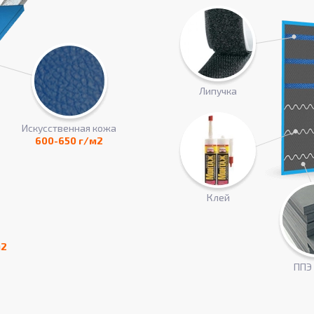
Липучка
Искусcтвенная кожа
600-650 г/м2
Клей
м2
ППЭ