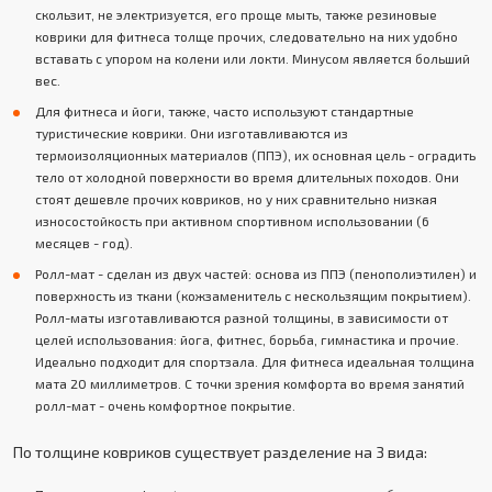
скользит, не электризуется, его проще мыть, также резиновые
коврики для фитнеса толще прочих, следовательно на них удобно
вставать с упором на колени или локти. Минусом является больший
вес.
Для фитнеса и йоги, также, часто используют стандартные
туристические коврики. Они изготавливаются из
термоизоляционных материалов (ППЭ), их основная цель - оградить
тело от холодной поверхности во время длительных походов. Они
стоят дешевле прочих ковриков, но у них сравнительно низкая
износостойкость при активном спортивном использовании (6
месяцев - год).
Ролл-мат - сделан из двух частей: основа из ППЭ (пенополиэтилен) и
поверхность из ткани (кожзаменитель с нескользящим покрытием).
Ролл-маты изготавливаются разной толщины, в зависимости от
целей использования: йога, фитнес, борьба, гимнастика и прочие.
Идеально подходит для спортзала. Для фитнеса идеальная толщина
мата 20 миллиметров. С точки зрения комфорта во время занятий
ролл-мат - очень комфортное покрытие.
По толщине ковриков существует разделение на 3 вида: