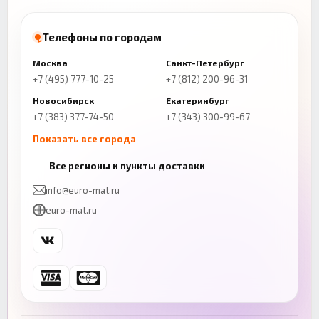
Телефоны по городам
Москва
Санкт-Петербург
+7 (495) 777-10-25
+7 (812) 200-96-31
Новосибирск
Екатеринбург
+7 (383) 377-74-50
+7 (343) 300-99-67
Показать все города
Казань
Нижний Новгород
Все регионы и пункты доставки
+7 (843) 206-01-30
+7 (831) 262-65-43
info@euro-mat.ru
Челябинск
Красноярск
euro-mat.ru
+7 (343) 300-99-67
+7 (391) 216-86-12
Самара
Уфа
+7 (846) 254-54-32
+7 (347) 211-94-40
Ростов-на-Дону
Краснодар
+7 (863) 333-50-75
+7 (861) 212-12-91
Воронеж
Пермь