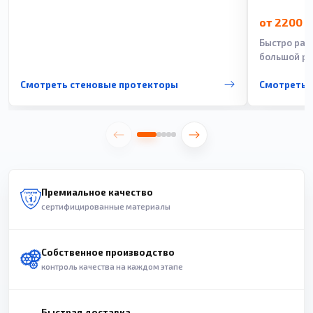
от 2200 
Быстро рас
большой ра
Смотреть стеновые протекторы
Смотреть 
Премиальное качество
сертифицированные материалы
Собственное производство
контроль качества на каждом этапе
Быстрая доставка