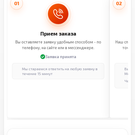
01
02
Прием заказа
Вы оставляете заявку удобным способом - по
Наш специ
телефону, на сайте или в мессенджере.
точные
Заявка принята
Мы стараемся ответить на любую заявку в
Выпол
течение 15 минут
Москв
Через