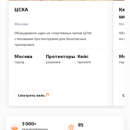
ЦСКА
Кем
шко
Москва
Моск
Оборудовали один из спортивных залов ЦСКА
Обору
стеновыми протекторами для безопасных
по ме
тренировок.
Москва
Протекторы
Кейс
Мос
город
решение
проекта
город
Смотреть кейс
Смо
3 000+
85
реализованных