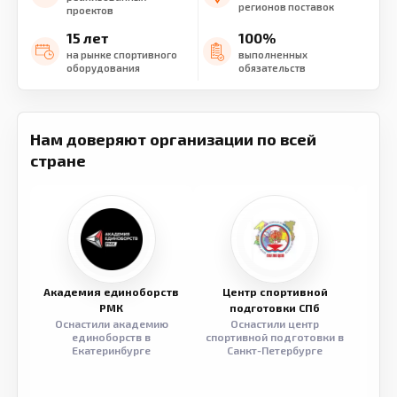
регионов поставок
проектов
15 лет
100%
на рынке спортивного
выполненных
оборудования
обязательств
Нам доверяют организации по всей
стране
Академия единоборств
Центр спортивной
Семе
РМК
подготовки СПб
Оснастили академию
Оснастили центр
Обор
единоборств в
спортивной подготовки в
разв
Екатеринбурге
Санкт-Петербурге