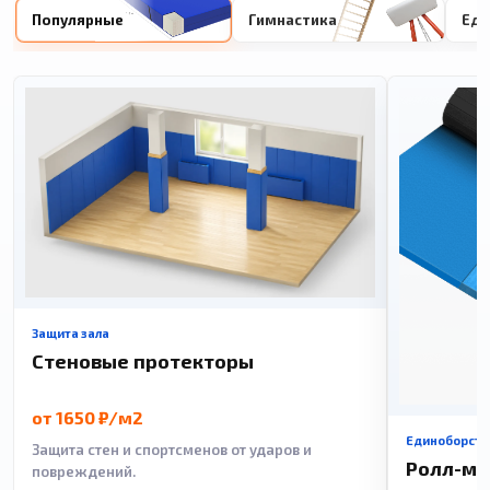
Популярные
Гимнастика
Еди
Защита зала
Стеновые протекторы
от 1650 ₽/м2
Единоборств
Защита стен и спортсменов от ударов и
Ролл-м
повреждений.