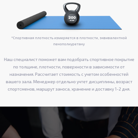
*Спортивная плотность измеряется в плотности, эквивалентной
пенополиуретану
Наш специалист поможет вам подобрать спортивное покрытие
по толщине, плотности, поверхности в зависимости от
назначения. Рассчитает стоимость с учетом особенностей
вашего зала. Менеджер отдельно учтет дисциплины, возраст
спортсменов, маршрут заноса, хранение и доставку 1-2 дня.