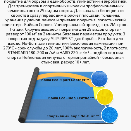
покрытие для борьбы и единоборств, гимнастики и акробатики.
Для тренировок в спортивных школах и профессиональных
чемпионатов по 29 видам спорта. Для заказа в Липецке эти
свойства сразу переводим в расчет площади, толщины,
хранения рулонов, заноса и приемки покрытия; логистический
ориентир - Байкал Сервис, Универсальный проезд, стр. 2М, срок -
1-2 дня. Скручивающееся покрытие для 29 видов спорта -
разворот 100 м² за 2 минуты. Базовые параметры продукта: 3
покрытия под задачу: SLIP-RESIST для борьбы, Eco-Judo для
дзюдо, No-Burn для гимнастики; Бесклеевая ламинация при
270°С - срок службы до 20 лет, 100% экологичность; 2 плотности:
STANDARD 180-200 кг/м³ и HARD 220 кг/м³ - подбор под вид
спорта; Нейлоновая липучка с термоприпайкой - бесшовная
стыковка, ресурс 10+ лет.
Кожа Eco-Sport Leather™
Кожа Eco-Judo Leather™
Спортивный ворс No-Burn™