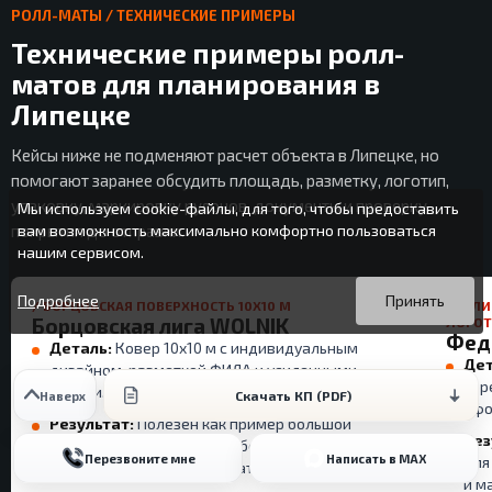
РОЛЛ-МАТЫ / ТЕХНИЧЕСКИЕ ПРИМЕРЫ
Технические примеры ролл-
матов для планирования в
Липецке
Кейсы ниже не подменяют расчет объекта в Липецке, но
помогают заранее обсудить площадь, разметку, логотип,
упаковку, маркировку рулонов, документы и проверку
Мы используем cookie-файлы, для того, чтобы предоставить
покрытия до отправки.
вам возможность максимально комфортно пользоваться
нашим сервисом.
Вы можете подробнее прочитать о cookie-файлах в открытых
Продолжая пользоваться данным сайтом без изменения
источниках или изменить настройки своего браузера.
настроек вы даете согласие на использование ваших cookie-
Подробнее
Принять
/ БОРЦОВСКАЯ ПОВЕРХНОСТЬ 10X10 М
БЕРЛИ
файлов.
Борцовская лига WOLNIK
ЛОГО
Фед
Деталь:
Ковер 10x10 м с индивидуальным
Дет
дизайном, разметкой ФИЛА и усиленными
сор
краями.
Скачать КП (PDF)
Наверх
офо
Результат:
Полезен как пример большой
Рез
рабочей поверхности для борьбы и
Перезвоните мне
Написать в MAX
для
соревновательного формата.
и м