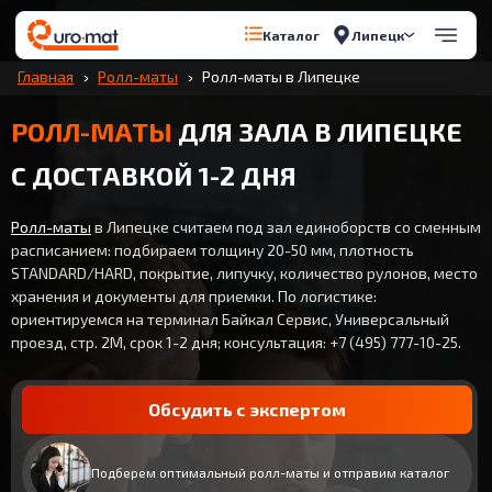
Липецк
Каталог
Главная
Ролл-маты
Ролл-маты в Липецке
РОЛЛ-МАТЫ
ДЛЯ ЗАЛА В ЛИПЕЦКЕ
С ДОСТАВКОЙ 1-2 ДНЯ
Ролл-маты
в Липецке считаем под зал единоборств со сменным
расписанием: подбираем толщину 20-50 мм, плотность
STANDARD/HARD, покрытие, липучку, количество рулонов, место
хранения и документы для приемки. По логистике:
ориентируемся на терминал Байкал Сервис, Универсальный
проезд, стр. 2М, срок 1-2 дня; консультация: +7 (495) 777-10-25.
Обсудить с экспертом
Подберем оптимальный ролл-маты и отправим каталог