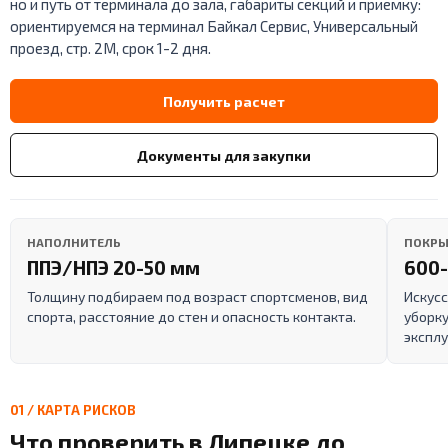
но и путь от терминала до зала, габариты секций и приемку:
ориентируемся на терминал Байкал Сервис, Универсальный
проезд, стр. 2М, срок 1-2 дня.
Получить расчет
Документы для закупки
НАПОЛНИТЕЛЬ
ПОКРЫ
ППЭ/НПЭ 20-50 мм
600-
Толщину подбираем под возраст спортсменов, вид
Искусс
спорта, расстояние до стен и опасность контакта.
уборку
эксплу
01 / КАРТА РИСКОВ
Что проверить в Липецке до