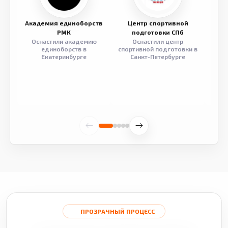
Академия единоборств
Центр спортивной
Семе
РМК
подготовки СПб
Оснастили академию
Оснастили центр
Обор
единоборств в
спортивной подготовки в
разв
Екатеринбурге
Санкт-Петербурге
ПРОЗРАЧНЫЙ ПРОЦЕСС