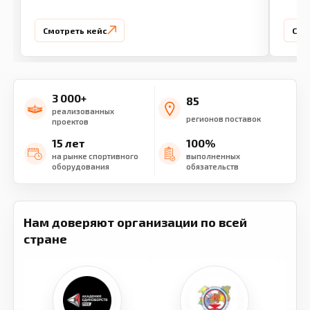
Смотреть кейс
Смо
3 000+
85
реализованных
регионов поставок
проектов
15 лет
100%
на рынке спортивного
выполненных
оборудования
обязательств
Нам доверяют организации по всей
стране