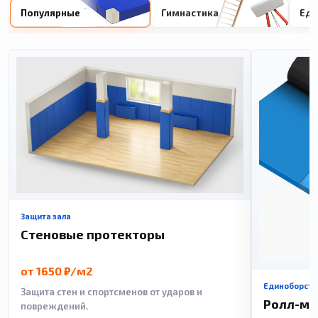
Популярные
Гимнастика
Еди
Защита зала
Стеновые протекторы
от 1650 ₽/м2
Единоборств
Защита стен и спортсменов от ударов и
Ролл-м
повреждений.