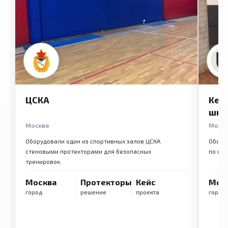
ЦСКА
Кем
шко
Москва
Моск
Оборудовали один из спортивных залов ЦСКА
Обору
стеновыми протекторами для безопасных
по ме
тренировок.
Москва
Протекторы
Кейс
Мос
город
решение
проекта
город