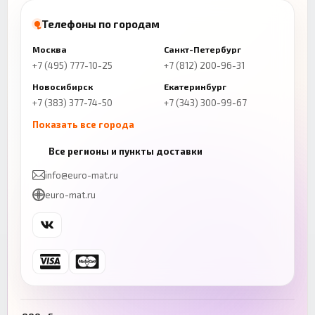
Телефоны по городам
Москва
Санкт-Петербург
+7 (495) 777-10-25
+7 (812) 200-96-31
Новосибирск
Екатеринбург
+7 (383) 377-74-50
+7 (343) 300-99-67
Показать все города
Казань
Нижний Новгород
Все регионы и пункты доставки
+7 (843) 206-01-30
+7 (831) 262-65-43
info@euro-mat.ru
Челябинск
Красноярск
euro-mat.ru
+7 (343) 300-99-67
+7 (391) 216-86-12
Самара
Уфа
+7 (846) 254-54-32
+7 (347) 211-94-40
Ростов-на-Дону
Краснодар
+7 (863) 333-50-75
+7 (861) 212-12-91
Воронеж
Пермь
+7 (473) 211-78-90
+7 (342) 264-04-62