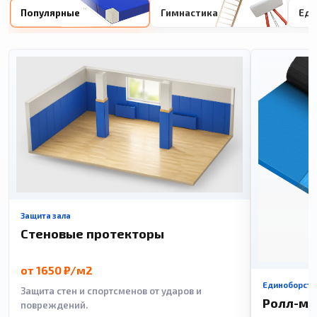
Популярные
Гимнастика
Еди
Защита зала
Стеновые протекторы
от 1650 ₽/м2
Единоборств
Защита стен и спортсменов от ударов и
Ролл-м
повреждений.