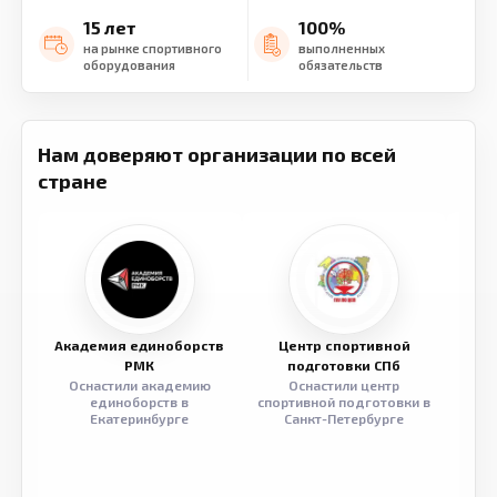
15 лет
100%
на рынке спортивного
выполненных
оборудования
обязательств
Нам доверяют организации по всей
стране
Академия единоборств
Центр спортивной
Семе
РМК
подготовки СПб
Оснастили академию
Оснастили центр
Обор
единоборств в
спортивной подготовки в
разв
Екатеринбурге
Санкт-Петербурге