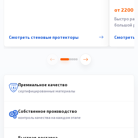
от 2200 
Быстро рас
большой ра
Смотреть стеновые протекторы
Смотреть 
Премиальное качество
сертифицированные материалы
Собственное производство
контроль качества на каждом этапе
Быстрая доставка