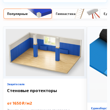
Популярные
Гимнастика
Еди
Защита зала
Стеновые протекторы
от 1650 ₽/м2
Единоборств