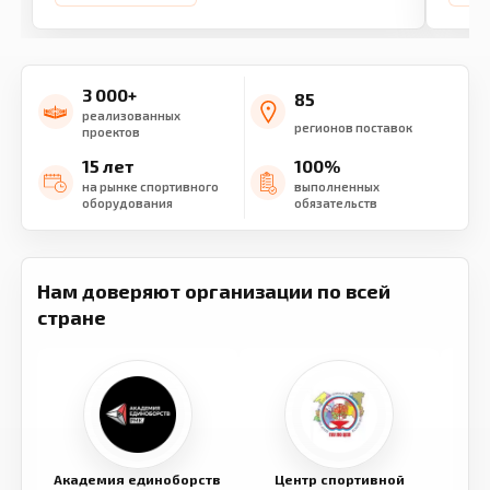
3 000+
85
реализованных
регионов поставок
проектов
15 лет
100%
на рынке спортивного
выполненных
оборудования
обязательств
Нам доверяют организации по всей
стране
Академия единоборств
Центр спортивной
Семе