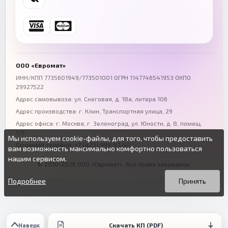
+7 (846) 254-54-32
+7 (347) 211-94-40
Ростов-на-Дону
Краснодар
+7 (863) 333-50-75
+7 (861) 212-12-91
Воронеж
Пермь
+7 (473) 211-78-90
+7 (342) 264-04-62
ООО «Евромат»
Волгоград
Омск
ИНН/КПП 7735601949/773501001 ОГРН 1147746541953 ОКПО
29927522
+7 (844) 261-36-12
+7 (381) 269-95-70
Адрес самовывоза: ул. Снеговая, д. 18а, литера 106
Адрес производства: г. Клин, Транспортная улица, 29
Адрес офиса:
г. Москва, г. Зеленоград
,
ул. Юности, д. 8, помещ.
1/5
Мы используем cookie-файлы, для того, чтобы предоставить
Основной телефон:
+7 (423) 999-97-50
вам возможность максимально комфортно пользоваться
нашим сервисом.
© 2010-2026 ООО «Евромат». Все права защищены.
Вы можете подробнее прочитать о cookie-файлах в открытых
Продолжая пользоваться данным сайтом без изменения
источниках или изменить настройки своего браузера.
настроек вы даете согласие на использование ваших cookie-
Подробнее
Принять
файлов.
Скачать КП (PDF)
Наверх