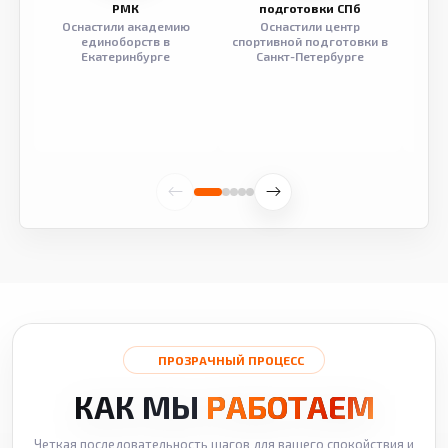
РМК
подготовки СПб
Оснастили академию
Оснастили центр
Обор
единоборств в
спортивной подготовки в
разв
Екатеринбурге
Санкт-Петербурге
ПРОЗРАЧНЫЙ ПРОЦЕСС
КАК МЫ
РАБОТАЕМ
Четкая последовательность шагов для вашего спокойствия и