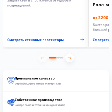
Защита стен и спортсменов от ударов и
Ролл-м
повреждений.
от 2200 
Быстро рас
большой ра
Смотреть стеновые протекторы
Смотреть 
Премиальное качество
сертифицированные материалы
Собственное производство
контроль качества на каждом этапе