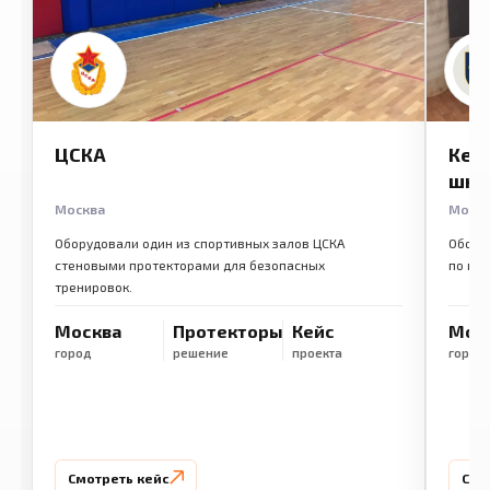
ЦСКА
Кем
шко
Москва
Моск
Оборудовали один из спортивных залов ЦСКА
Обору
стеновыми протекторами для безопасных
по ме
тренировок.
Москва
Протекторы
Кейс
Мос
город
решение
проекта
город
Смотреть кейс
Смо