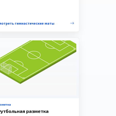
мотреть гимнастические маты
азметка
утбольная разметка