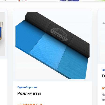
Ги
Г
Единоборства
о
Ролл-маты
Н
т