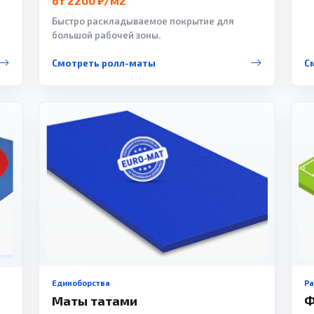
от 2200 ₽/м2
Быстро раскладываемое покрытие для
большой рабочей зоны.
Смотреть ролл-маты
С
Единоборства
Р
Маты татами
Ф