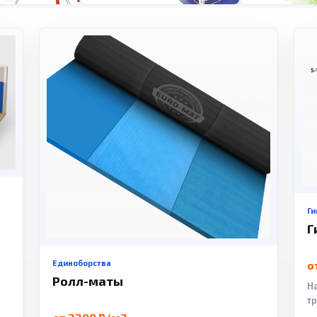
Ги
Г
Единоборства
о
Ролл-маты
Н
т