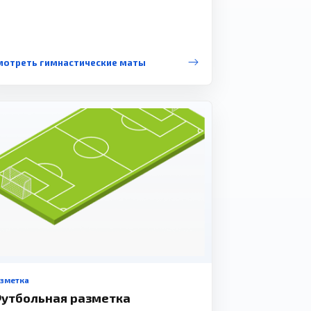
мотреть гимнастические маты
азметка
утбольная разметка