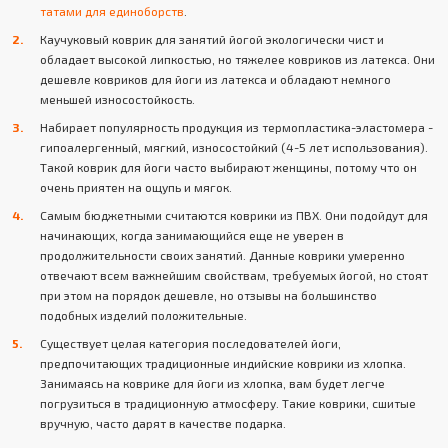
татами для единоборств
.
Каучуковый коврик для занятий йогой экологически чист и
обладает высокой липкостью, но тяжелее ковриков из латекса. Они
дешевле ковриков для йоги из латекса и обладают немного
меньшей износостойкость.
Набирает популярность продукция из термопластика-эластомера -
гипоалергенный, мягкий, износостойкий (4-5 лет использования).
Такой коврик для йоги часто выбирают женщины, потому что он
очень приятен на ощупь и мягок.
Самым бюджетными считаются коврики из ПВХ. Они подойдут для
начинающих, когда занимающийся еще не уверен в
продолжительности своих занятий. Данные коврики умеренно
отвечают всем важнейшим свойствам, требуемых йогой, но стоят
при этом на порядок дешевле, но отзывы на большинство
подобных изделий положительные.
Существует целая категория последователей йоги,
предпочитающих традиционные индийские коврики из хлопка.
Занимаясь на коврике для йоги из хлопка, вам будет легче
погрузиться в традиционную атмосферу. Такие коврики, сшитые
вручную, часто дарят в качестве подарка.