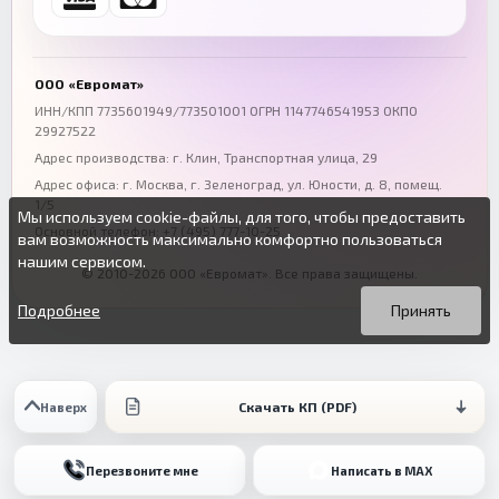
+7 (863) 333-50-75
+7 (861) 212-12-91
Воронеж
Пермь
+7 (473) 211-78-90
+7 (342) 264-04-62
ООО «Евромат»
Волгоград
Омск
ИНН/КПП 7735601949/773501001 ОГРН 1147746541953 ОКПО
29927522
+7 (844) 261-36-12
+7 (381) 269-95-70
Адрес производства: г. Клин, Транспортная улица, 29
Адрес офиса:
г. Москва, г. Зеленоград
,
ул. Юности, д. 8, помещ.
1/5
Мы используем cookie-файлы, для того, чтобы предоставить
Основной телефон:
+7 (495) 777-10-25
вам возможность максимально комфортно пользоваться
нашим сервисом.
© 2010-2026 ООО «Евромат». Все права защищены.
Вы можете подробнее прочитать о cookie-файлах в открытых
Продолжая пользоваться данным сайтом без изменения
источниках или изменить настройки своего браузера.
настроек вы даете согласие на использование ваших cookie-
Подробнее
Принять
файлов.
Скачать КП (PDF)
Наверх
Перезвоните мне
Написать в MAX