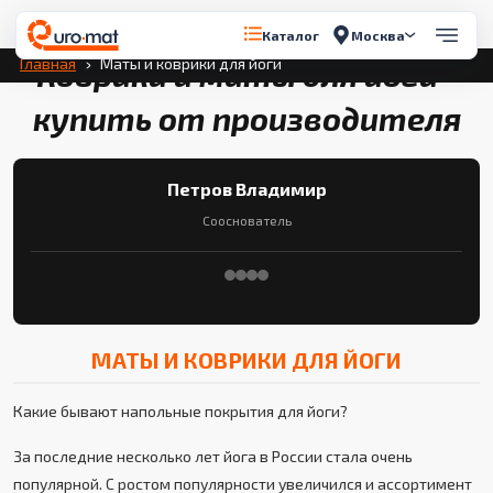
Перейти к содержимому
Москва
Каталог
Главная
Маты и коврики для йоги
Коврики и маты для йоги -
купить от производителя
Петров Владимир
Сооснователь
МАТЫ И КОВРИКИ ДЛЯ ЙОГИ
Какие бывают напольные покрытия для йоги?
За последние несколько лет йога в России стала очень
популярной. С ростом популярности увеличился и ассортимент