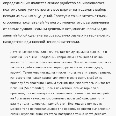
определяющим является личное удобство занимающегося,
поэтому советуем потрогать все варианты и сделать выбор
исходя из личных ощущений. Советуем также читать отзывы
сторонних покупателей. Четкого ступенчатого разграничения
от самых лучших к самым дешевым нет, многие коврики для
занятий йогой сделаны из совершенно разных материалов, но
находятся в одинаковой ценовой категории.
Латексные коврики для йоги считаются лучшими на рынке, но и
цена на них выше. О подобных ковриках мы слышим от наших
клиентов только положительные отзывы. Они изготавливаются из
латекса с добавлением некоторых других материалов (джут,
каучук). Такие коврики экологически чисты, не впитывают запахи,
износостойки. Такой коврик для йоги можно взять с собой на
природу без опасений. Самым лучшим производителем считается
Испания (Salamander). Кроме качественного материала в
производстве используется специальная технология, по которой
на йога мате нанесены специальные поры, забирающие пот и
влагу с тела человека, ладоней, стоп. Благодаря этим порам
мокрое тело не проскальзывает по коврику во время выполнения
сложных упражнений. Из этого материала также часто делают