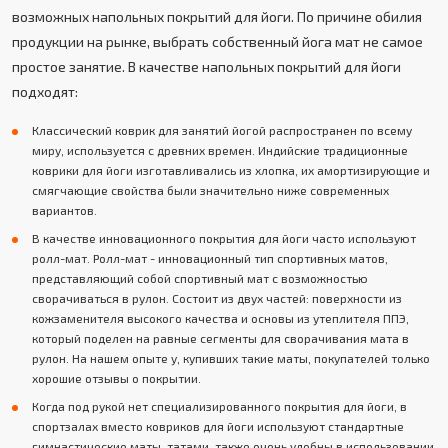
возможных напольных покрытий для йоги. По причине обилия
продукции на рынке, выбрать собственный йога мат не самое
простое занятие. В качестве напольных покрытий для йоги
подходят:
Классический коврик для занятий йогой распространен по всему
миру, используется с древних времен. Индийские традиционные
коврики для йоги изготавливались из хлопка, их амортизирующие и
смягчающие свойства были значительно ниже современных
вариантов.
В качестве инновационного покрытия для йоги часто используют
ролл-мат. Ролл-мат - инновационный тип спортивных матов,
представляющий собой спортивный мат с возможностью
сворачиваться в рулон. Состоит из двух частей: поверхности из
кожзаменителя высокого качества и основы из утеплителя ППЭ,
который поделен на равные сегменты для сворачивания мата в
рулон. На нашем опыте у, купивших такие маты, покупателей только
хорошие отзывы о покрытии.
Когда под рукой нет специализированного покрытия для йоги, в
спортзалах вместо ковриков для йоги используют стандартные
гимнастические маты, татами, также очень удобны в использовании