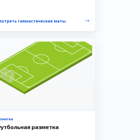
мотреть гимнастические маты
азметка
утбольная разметка