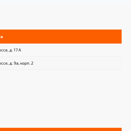
ла
се, д. 17 А
се, д. 9а, корп. 2