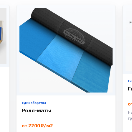
Ги
Г
Единоборства
о
Ролл-маты
Н
т
от 2200 ₽/м2