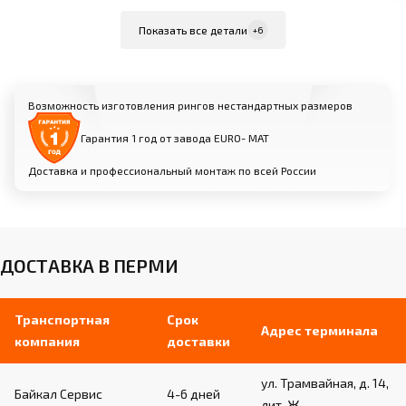
Внутренняя жила из стального троса диаметром
Показать все детали
+6
6 мм в силиконовой трубке
Мягкая оболочка из вспененного
полиуретана диаметром 40 мм
Возможность изготовления рингов нестандартных размеров
Съемный чехол из износостойкой
искусственной кожи
Гарантия 1 год от завода EURO- МАТ
Доставка и профессиональный монтаж по всей России
Угловые стойки:
Изготовлены из профильной трубы (размеры
зависят от модели)
Порошковое покрытие для защиты от
ДОСТАВКА В ПЕРМИ
коррозии
Кольцевые «ушки-держатели» для крепления
канатов
Транспортная
Срок
Адрес терминала
компания
доставки
Угловые подушки:
ул. Трамвайная, д. 14,
Байкал Сервис
4-6 дней
лит. Ж