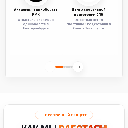
Академия единоборств
Центр спортивной
Семе
РМК
подготовки СПб
Оснастили академию
Оснастили центр
Обор
единоборств в
спортивной подготовки в
разв
Екатеринбурге
Санкт-Петербурге
ПРОЗРАЧНЫЙ ПРОЦЕСС