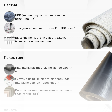
Настил:
ПВВ (пенополиуретан вторичного
вспенивания)
Толщина 20 мм, плотность 160-180 кг/м³
Высокие показатели амортизации,
безопасен и долговечен
Покрытие:
ПВХ ткань плотностью не менее 650 г/
м²
Система натяжки через люверсы для
идеально ровной поверхности
Возможность изготовления из канваса
(для серии LOFT)
Канаты: