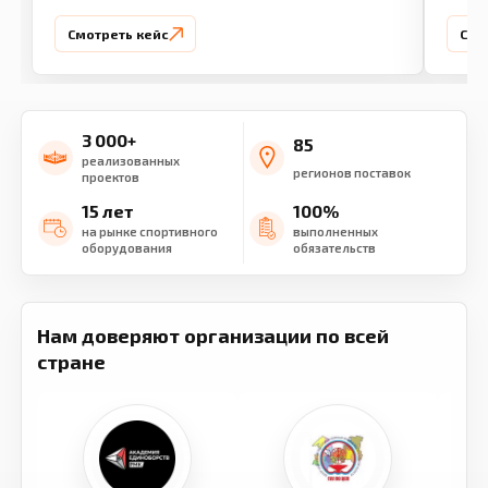
Смотреть кейс
Смо
3 000+
85
реализованных
регионов поставок
проектов
15 лет
100%
на рынке спортивного
выполненных
оборудования
обязательств
Нам доверяют организации по всей
стране