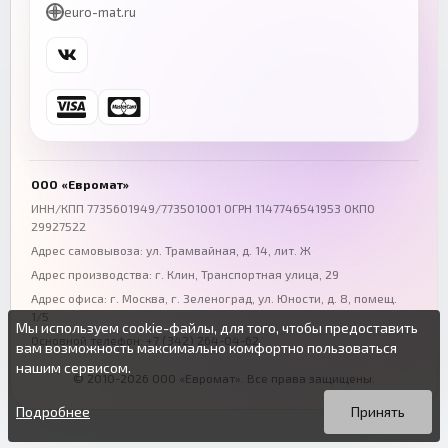
euro-mat.ru
+7 (343) 300-99-67
+7 (391) 216-86-12
Самара
Уфа
+7 (846) 254-54-32
+7 (347) 211-94-40
Ростов-на-Дону
Краснодар
+7 (863) 333-50-75
+7 (861) 212-12-91
Воронеж
Пермь
+7 (473) 211-78-90
+7 (342) 264-04-62
ООО «Евромат»
Волгоград
Омск
ИНН/КПП 7735601949/773501001 ОГРН 1147746541953 ОКПО
29927522
+7 (844) 261-36-12
+7 (381) 269-95-70
Адрес самовывоза: ул. Трамвайная, д. 14, лит. Ж
Адрес производства: г. Клин, Транспортная улица, 29
Адрес офиса:
г. Москва, г. Зеленоград
,
ул. Юности, д. 8, помещ.
1/5
Мы используем cookie-файлы, для того, чтобы предоставить
Основной телефон:
+7 (342) 264-04-62
вам возможность максимально комфортно пользоваться
нашим сервисом.
© 2010-2026 ООО «Евромат». Все права защищены.
Вы можете подробнее прочитать о cookie-файлах в открытых
Продолжая пользоваться данным сайтом без изменения
источниках или изменить настройки своего браузера.
настроек вы даете согласие на использование ваших cookie-
Подробнее
Принять
файлов.