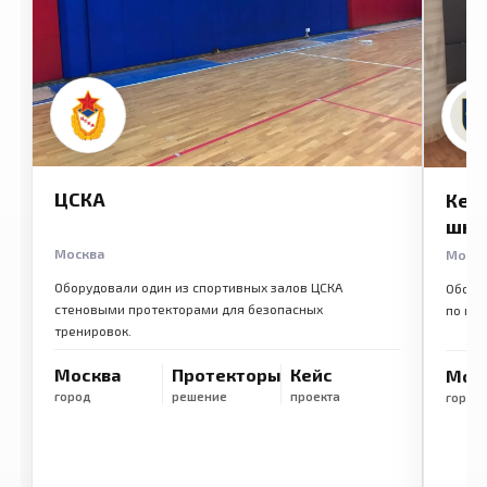
ЦСКА
Кем
шко
Москва
Моск
Оборудовали один из спортивных залов ЦСКА
Обору
стеновыми протекторами для безопасных
по ме
тренировок.
Москва
Протекторы
Кейс
Мос
город
решение
проекта
город