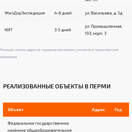
Материал: плотный вспененный поролон в
кожухе из искусственной кожи
ЖелДорЭкспедиция
4-6 дней
ул. Васильева, д. 5д
Крепление на канатах с помощью застежек
на ленте «велькро»
ул. Промышленная,
Обеспечивают дополнительную защиту в
КИТ
3-5 дней
углах ринга
103, корп. 3
Полный список адресов терминалов можно уточнить в транспортной
Система натяжения:
компании.
Стальной трос диаметром 8 мм по
периметру ринга
Талрепы для регулировки натяжения
РЕАЛИЗОВАННЫЕ ОБЪЕКТЫ В ПЕРМИ
Обеспечивает равномерное натяжение
канатов и покрытия
Объект
Адрес
Год
Лестницы (для рингов на помосте):
Федеральное государственное
2-3 лестницы в комплекте (в зависимости
от модели)
казённое общеобразовательное