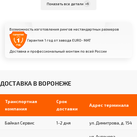
Внутренняя жила из стального троса диаметром
Показать все детали
+6
6 мм в силиконовой трубке
Мягкая оболочка из вспененного
полиуретана диаметром 40 мм
Возможность изготовления рингов нестандартных размеров
Съемный чехол из износостойкой
искусственной кожи
Гарантия 1 год от завода EURO- МАТ
Доставка и профессиональный монтаж по всей России
Угловые стойки:
Изготовлены из профильной трубы (размеры
зависят от модели)
Порошковое покрытие для защиты от
ДОСТАВКА В ВОРОНЕЖЕ
коррозии
Кольцевые «ушки-держатели» для крепления
канатов
Транспортная
Срок
Адрес терминала
компания
доставки
Угловые подушки:
Байкал Сервис
1-2 дня
ул. Димитрова, д. 154
Материал: плотный вспененный поролон в
ул. Антонова-
кожухе из искусственной кожи