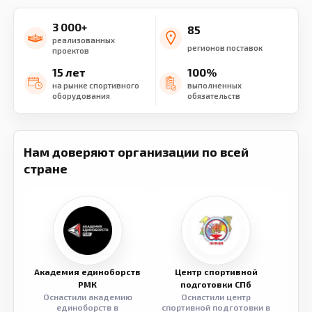
3 000+
85
реализованных
регионов поставок
проектов
15 лет
100%
на рынке спортивного
выполненных
оборудования
обязательств
Нам доверяют организации по всей
стране
Академия единоборств
Центр спортивной
Семе
РМК
подготовки СПб
Оснастили академию
Оснастили центр
Обор
единоборств в
спортивной подготовки в
разв