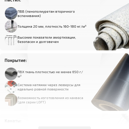
ПВВ (пенополиуретан вторичного
вспенивания)
Толщина 20 мм, плотность 160-180 кг/м³
Высокие показатели амортизации,
безопасен и долговечен
Покрытие:
ПВХ ткань плотностью не менее 650 г/
м²
Система натяжки через люверсы для
идеально ровной поверхности
Возможность изготовления из канваса
(для серии LOFT)
Канаты: