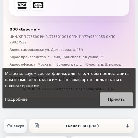
Ростов-на-Дону
Краснодар
+7 (863) 333-50-75
+7 (861) 212-12-91
Воронеж
Пермь
+7 (473) 211-78-90
+7 (342) 264-04-62
ООО «Евромат»
Волгоград
Омск
ИНН/КПП 7735601949/773501001 ОГРН 1147746541953 ОКПО
29927522
+7 (844) 261-36-12
+7 (381) 269-95-70
Адрес самовывоза: ул. Димитрова, д. 154
Адрес производства: г. Клин, Транспортная улица, 29
Адрес офиса:
г. Москва, г. Зеленоград
,
ул. Юности, д. 8, помещ.
1/5
Мы используем cookie-файлы, для того, чтобы предоставить
Основной телефон:
+7 (473) 211-78-90
вам возможность максимально комфортно пользоваться
нашим сервисом.
© 2010-2026 ООО «Евромат». Все права защищены.
Вы можете подробнее прочитать о cookie-файлах в открытых
Продолжая пользоваться данным сайтом без изменения
источниках или изменить настройки своего браузера.
настроек вы даете согласие на использование ваших cookie-
Подробнее
Принять
файлов.
Скачать КП (PDF)
Наверх