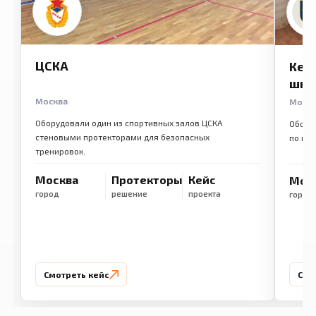
ЦСКА
Кем
шко
Москва
Моск
Оборудовали один из спортивных залов ЦСКА
Обору
стеновыми протекторами для безопасных
по ме
тренировок.
Москва
Протекторы
Кейс
Мос
город
решение
проекта
город
Смотреть кейс
Смо