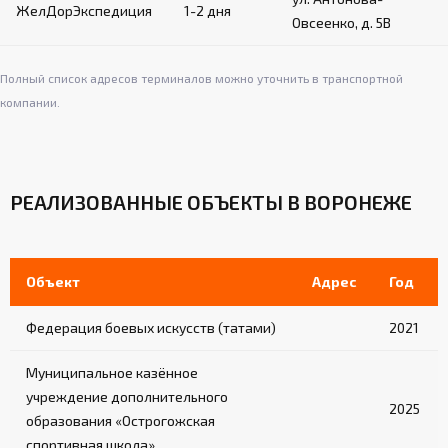
ЖелДорЭкспедиция
1-2 дня
Овсеенко, д. 5В
Крепление на канатах с помощью застежек
на ленте «велькро»
Обеспечивают дополнительную защиту в
Полный список адресов терминалов можно уточнить в транспортной
углах ринга
компании.
Система натяжения:
Стальной трос диаметром 8 мм по
РЕАЛИЗОВАННЫЕ ОБЪЕКТЫ В ВОРОНЕЖЕ
периметру ринга
Талрепы для регулировки натяжения
Объект
Адрес
Год
Обеспечивает равномерное натяжение
канатов и покрытия
Федерация боевых искусств (татами)
2021
Лестницы (для рингов на помосте):
Муниципальное казённое
учреждение дополнительного
2-3 лестницы в комплекте (в зависимости
2025
от модели)
образования «Острогожская
спортивная школа»