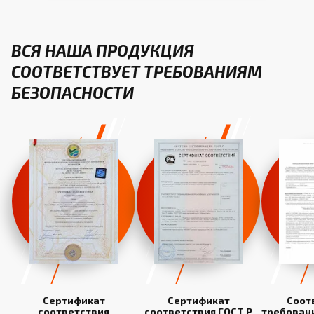
ВСЯ НАША ПРОДУКЦИЯ
СООТВЕТСТВУЕТ ТРЕБОВАНИЯМ
БЕЗОПАСНОСТИ
Сертификат
Сертификат
Соот
соответствия
соответствия ГОСТ Р
требован