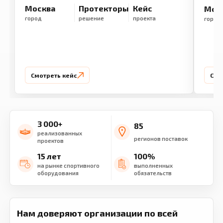
Москва
Протекторы
Кейс
Мос
город
решение
проекта
город
Смотреть кейс
Смо
3 000+
85
реализованных
регионов поставок
проектов
15 лет
100%
на рынке спортивного
выполненных
оборудования
обязательств
Нам доверяют организации по всей