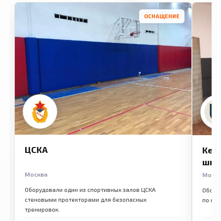
ОСНАЩЕНИЕ
ЦСКА
Кем
шко
Москва
Моск
Оборудовали один из спортивных залов ЦСКА
Обору
стеновыми протекторами для безопасных
по ме
тренировок.