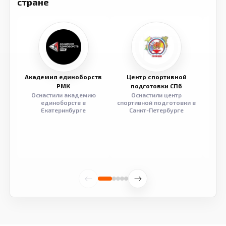
стране
Академия единоборств
Центр спортивной
Семе
РМК
подготовки СПб
Оснастили академию
Оснастили центр
Обор
единоборств в
спортивной подготовки в
разв
Екатеринбурге
Санкт-Петербурге