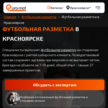
Красноярск
Каталог
Главная
Футбольная разметка
Футбольная разметка в
Красноярске
ФУТБОЛЬНАЯ РАЗМЕТКА
В
КРАСНОЯРСКЕ
Специалисты выполнят
футбольную разметку
на стадионах
Красноярска с учётом сибирского климата. Полиуретановый
состав сохраняет адгезию при морозах и не выгорает летом.
Бригада на объекте за 7-10 дней, общий опыт - свыше 27
завершённых проектов.
Обсудить с экспертом
Подберем оптимальный футбольная разметка и
отправим каталог