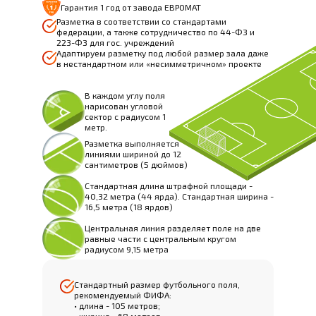
Гарантия 1 год от завода ЕВРОМАТ
Разметка в соответствии со стандартами
федерации, а также сотрудничество по 44-ФЗ и
223-ФЗ для гос. учреждений
Адаптируем разметку под любой размер зала даже
в нестандартном или «несимметричном» проекте
В каждом углу поля
нарисован угловой
сектор с радиусом 1
метр.
Разметка выполняется
линиями шириной до 12
сантиметров (5 дюймов)
Стандартная длина штрафной площади -
40,32 метра (44 ярда). Стандартная ширина -
16,5 метра (18 ярдов)
Центральная линия разделяет поле на две
равные части с центральным кругом
радиусом 9,15 метра
Стандартный размер футбольного поля,
рекомендуемый ФИФА:
• длина - 105 метров;