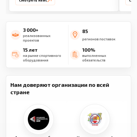
Смотреть кейс
Смо
3 000+
85
реализованных
регионов поставок
проектов
15 лет
100%
на рынке спортивного
выполненных
оборудования
обязательств
Нам доверяют организации по всей
стране