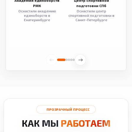
Академия единоборств
Центр спортивной
Семе
РМК
подготовки СПб
Оснастили академию
Оснастили центр
Обор
единоборств в
спортивной подготовки в
разв
Екатеринбурге
Санкт-Петербурге
ПРОЗРАЧНЫЙ ПРОЦЕСС
КАК МЫ
РАБОТАЕМ