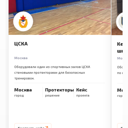
ЦСКА
Кем
шко
Москва
Моск
Оборудовали один из спортивных залов ЦСКА
Обору
стеновыми протекторами для безопасных
по ме
тренировок.
Москва
Протекторы
Кейс
Мос
город
решение
проекта
город