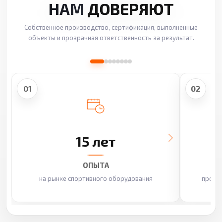
НАМ
ДОВЕРЯЮТ
Собственное производство, сертификация, выполненные
объекты и прозрачная ответственность за результат.
01
02
15 лет
ОПЫТА
на рынке спортивного оборудования
произ