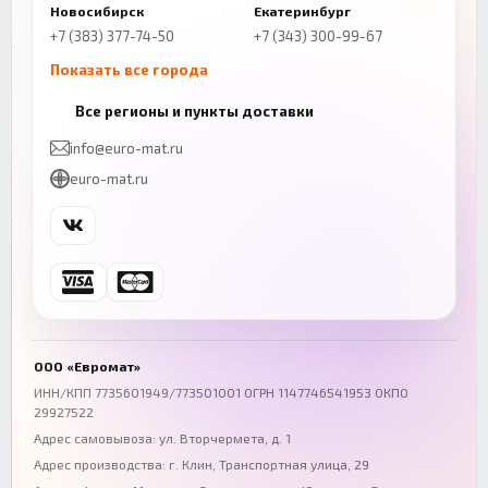
Новосибирск
Екатеринбург
+7 (383) 377-74-50
+7 (343) 300-99-67
Показать все города
Казань
Нижний Новгород
Все регионы и пункты доставки
+7 (843) 206-01-30
+7 (831) 262-65-43
info@euro-mat.ru
Челябинск
Красноярск
euro-mat.ru
+7 (343) 300-99-67
+7 (391) 216-86-12
Самара
Уфа
+7 (846) 254-54-32
+7 (347) 211-94-40
Ростов-на-Дону
Краснодар
+7 (863) 333-50-75
+7 (861) 212-12-91
Воронеж
Пермь
+7 (473) 211-78-90
+7 (342) 264-04-62
ООО «Евромат»
Волгоград
Омск
ИНН/КПП 7735601949/773501001 ОГРН 1147746541953 ОКПО
29927522
+7 (844) 261-36-12
+7 (381) 269-95-70
Адрес самовывоза: ул. Вторчермета, д. 1
Адрес производства: г. Клин, Транспортная улица, 29