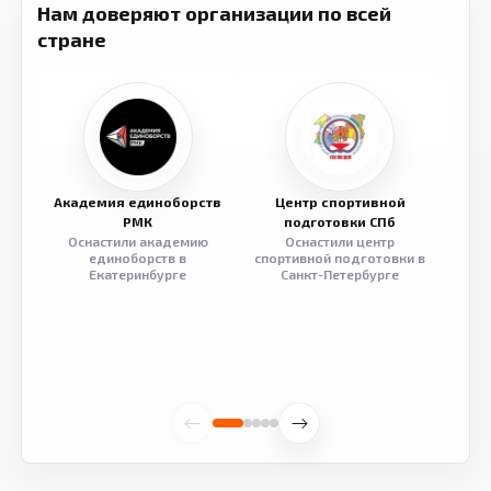
Нам доверяют организации по всей
стране
Академия единоборств
Центр спортивной
Семе
РМК
подготовки СПб
Оснастили академию
Оснастили центр
Обор
единоборств в
спортивной подготовки в
разв
Екатеринбурге
Санкт-Петербурге