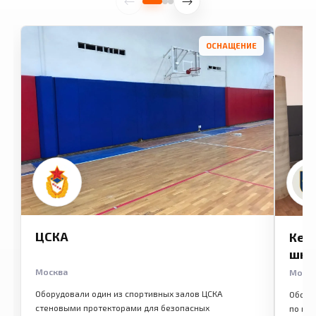
ОСНАЩЕНИЕ
ЦСКА
Кем
шко
Москва
Моск
Оборудовали один из спортивных залов ЦСКА
Обору
стеновыми протекторами для безопасных
по ме