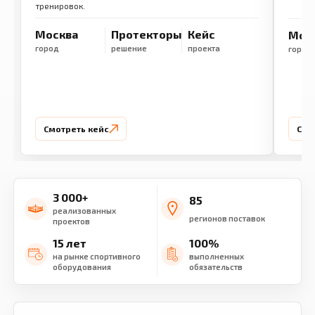
тренировок.
Москва
Протекторы
Кейс
Мос
город
решение
проекта
город
Смотреть кейс
Смо
3 000+
85
реализованных
регионов поставок
проектов
15 лет
100%
на рынке спортивного
выполненных
оборудования
обязательств