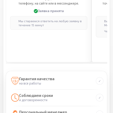
телефону, на сайте или в мессенджере.
точные
Заявка принята
Мы стараемся ответить на любую заявку в
Выпол
течение 15 минут
Москв
Через
Гарантия качества
на все работы
Соблюдаем сроки
и договоренности
Персональный менеджер