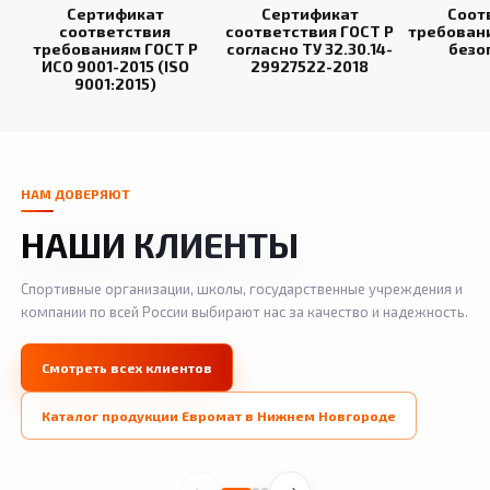
Сертификат
Сертификат
Соот
соответствия
соответствия ГОСТ Р
требован
требованиям ГОСТ Р
согласно ТУ 32.30.14-
безо
ИСО 9001-2015 (ISO
29927522-2018
9001:2015)
НАМ ДОВЕРЯЮТ
НАШИ КЛИЕНТЫ
Спортивные организации, школы, государственные учреждения и
компании по всей России выбирают нас за качество и надежность.
Смотреть всех клиентов
Каталог продукции Евромат в Нижнем Новгороде